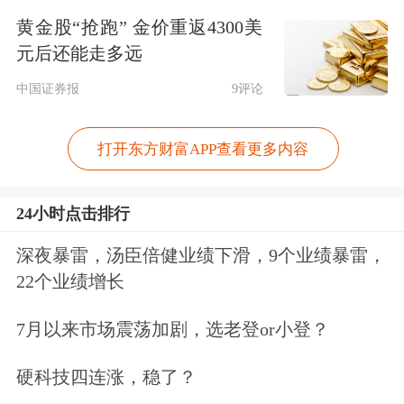
黄金股“抢跑” 金价重返4300美
160万亿元，步入发达国家行列，数字
元后还能走多远
经济占比约62%，达到现在美国
中国证券报
9评论
(61%)、德国(63%)的水平。
打开东方财富APP查看更多内容
在数字经济的赛道上，“武汉是中国最
被低估的城市，没有之一”，马光远看
24小时点击排行
好武汉数字经济的发展。
深夜暴雷，汤臣倍健业绩下滑，9个业绩暴雷，
22个业绩增长
马光远表示，如果做一个大商贸循环圈
的话，这个圈的中心就在武汉。我国的
7月以来市场震荡加剧，选老登or小登？
综合
立体交通规划纲中把武汉作为中国
硬科技四连涨，稳了？
交通的“钻石之心”，同时商贸的重心也