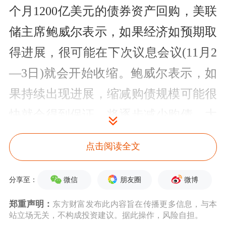
个月1200亿美元的债券资产回购，美联
储主席鲍威尔表示，如果经济如预期取
得进展，很可能在下次议息会议(11月2
—3日)就会开始收缩。鲍威尔表示，如
果持续出现进展，缩减购债规模可能很
快就会得到保证。将逐步减少购债，大
约在2022年年中结束。
点击阅读全文
国务院总理李克强9月22日主持召开国
微信
朋友圈
微博
分享至：
务院常务会议，要求做好跨周期调节，
郑重声明：
东方财富发布此内容旨在传播更多信息，与本
稳定合理预期，保持经济平稳运行；审
站立场无关，不构成投资建议。据此操作，风险自担。