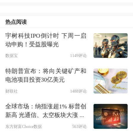
议通过“十四五”新型基础设施建设规
划，推动扩内需、促转型、增后劲。关
热点阅读
于大宗商品，会议指出，更多运用市场
宇树科技IPO倒计时 下周一启
化办法稳定大宗商品价格，保障冬季
电
动申购！受益股曝光
力
、
天然气
等供给。
数据宝
1149评论
美联储按兵不动
特朗普宣布：将向关键矿产和
电池项目投资30亿美元
昨日，
贵金属
振荡上涨。沪金主力合约
财联社
1488评论
涨1.66%，沪银主力合约涨0.18%。中秋
全球市场：纳指涨超1% 标普创
节假期期间，美国股市、全球大宗商品
新高 光通信、太空板块大涨 ...
等风险资产普遍大幅走低，避险需求对
东方财富Choice数据
563评论
金价构成一定支撑，呈现金强银弱格