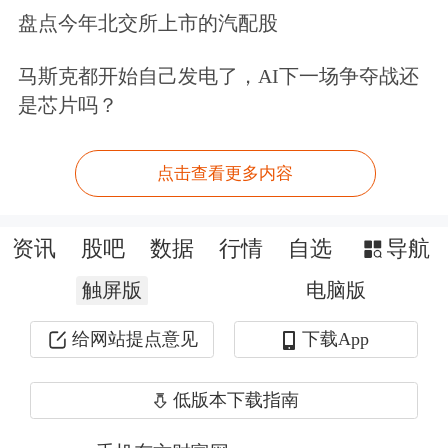
下行。
盘点今年北交所上市的汽配股
马斯克都开始自己发电了，AI下一场争夺战还
“进入9月以来，随着美国通胀数据维持
是芯片吗？
高位、消费数据超预期以及就业数据持
续好转，市场对于联储即将开启Taper
点击查看更多内容
的预期不断增强，贵金属承压下行，其
中伦金连续跌破1800美元/盎司以及
资讯
股吧
数据
行情
自选
导航
1750美元/盎司。在国内中秋节假期期
触屏版
电脑版
间，受Taper预期升温以及美国债务上
给网站提点意见
下载App
限问题悬而未决等影响，海外资本市场
低版本下载指南
更是出现‘黑色星期一’，从大类资产的