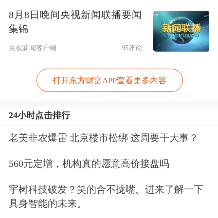
8月8日晚间央视新闻联播要闻
局。昨日美联储的议息会议也成为市场
集锦
关注焦点。
央视新闻客户端
95评论
金瑞期货分析师龚鸣表示，在货币政策
打开东方财富APP查看更多内容
从边际宽松放缓逐步过渡到退出宽松的
过程中，贵金属并非是优质的配置标
24小时点击排行
的，贵金属价格自去年三季度以来的持
老美非农爆雷 北京楼市松绑 这周要干大事？
续走弱也符合贵金属的价格波动特性。
560元定增，机构真的愿意高价接盘吗
随着美国经济数据屡超预期，通胀预期
逐步见顶，美元美债稳步走强，逐步验
宇树科技破发？笑的合不拢嘴。进来了解一下
具身智能的未来。
证美国经济复苏取得进展，贵金属承压