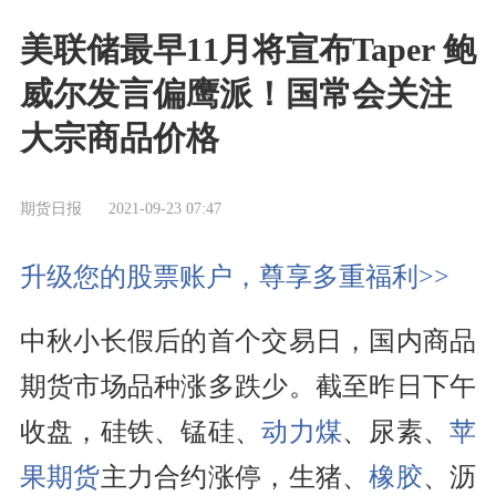
美联储最早11月将宣布Taper 鲍
威尔发言偏鹰派！国常会关注
大宗商品价格
期货日报
2021-09-23 07:47
升级您的股票账户，尊享多重福利>>
中秋小长假后的首个交易日，国内商品
期货市场品种涨多跌少。截至昨日下午
收盘，硅铁、锰硅、
动力煤
、尿素、
苹
果
期货
主力合约涨停，生猪、
橡胶
、沥