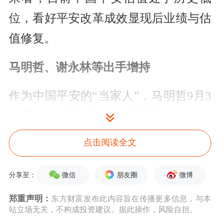
位，看好平安改革成效显现后业绩与估
值修复。
马明哲、谢永林等出手增持
作为中国平安的“当家人”，马明哲9月3
日买入中国平安A股4万股股份。增持
后，马明哲共持有中国平安A股股份
点击阅读全文
184.32万股。
微信
朋友圈
微博
分享至：
“马明哲的出手，信心意义更大。当
郑重声明：
东方财富发布此内容旨在传播更多信息，与本
下，对中国平安来说，信心比黄金还要
站立场无关，不构成投资建议。据此操作，风险自担。