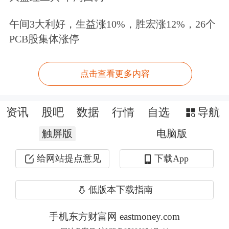
股。
午间3大利好，生益涨10%，胜宏涨12%，26个
中证君注意到，次日，即8月27日开
PCB股集体涨停
始，中国平安的回购行动和增持行动便
正式展开。截至9月3日，中国平安已经
点击查看更多内容
连续6个交易日回购，一共回购
资讯
股吧
数据
行情
自选
导航
5490.0574万A股股份，共耗资27.68亿
触屏版
电脑版
元。
给网站提点意见
下载App
中国平安近期回购情况
低版本下载指南
手机东方财富网 eastmoney.com