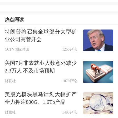
重要。”一位非银分析师告诉中证君。
马明哲之外，平安一众董监高也出手增
热点阅读
持。数据显示，8月27日，中国平安中
特朗普将召集全球部分大型矿
业公司高管开会
国平安执行董事、总经理兼联席CEO谢
CCTV国际时讯
1266评论
永林和监事会主席孙建一率先增持，分
别买入0.98万股和10万股，随后高管们
美国7月非农就业人数意外减少
2.3万人 不及市场预期
相继增持。截至9月3日，7位中国平安
财联社
1073评论
高管共买入A股股份16.88万股，大概花
费872万元。
美股光模块黑马计划大幅扩产
全力押注800G、1.6Tb产品
财联社
1498评论