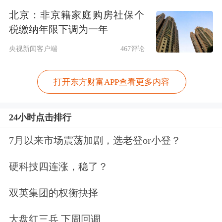
北京：非京籍家庭购房社保个
中证君发现，这不是中国平安第一次高
税缴纳年限下调为一年
管集中增持。2019年-2021年，中国平
央视新闻客户端
467评论
安高管均曾增持股票。业内人士表示，
打开东方财富APP查看更多内容
从高管连续增持动作来看，管理层一直
看好公司发展前景。
24小时点击排行
连续6个交易日回购
7月以来市场震荡加剧，选老登or小登？
半年报发布当晚(8月26日晚)，中国平安
硬科技四连涨，稳了？
宣布拟使用自有资金实施50-100亿元A
双英集团的权衡抉择
股股份回购，回购价格不超过82.56元/
大盘红三兵 下周回调