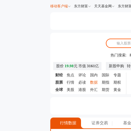
移动客户端
东方财富
天天基金网
东方财
热门搜索:
股价
19.98
元
市值
3161
亿
新股申购
转
财经
焦点
评论
国内
国际
专题
股票
行情
必读
数据
期指
期权
全球
美股
港股
外汇
期货
黄金
行情数据
证券交易
基金