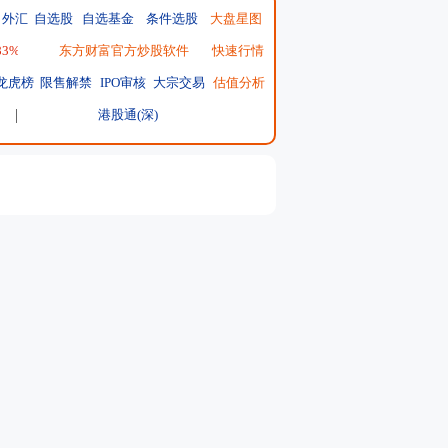
外汇
自选股
自选基金
条件选股
大盘星图
.83%
|
恒生指数
东方财富官方炒股软件
25668.03
↑137.75 ↑0.54%
快速行情
|
日经225
65606.71
↓-76.55 ↓-0.12%
|
龙虎榜
限售解禁
IPO审核
大宗交易
估值分析
港股通(深)
7x24快讯
金买入费1折起！
7*24小时股票开户
矿企高管开会 保障美国的关键矿产供应
大牛股利好来袭 业绩大增86%
全球快讯
453%！这股中一签大赚逾5万元
申购表
中证全指年线由跌转涨 市场量能同步回暖
央行已连续第21个月增持黄金
热议
回应美国机器人销售禁令：不影响产品销售