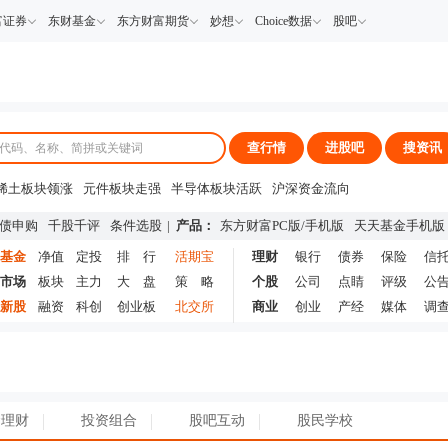
富证券
东财基金
东方财富期货
妙想
Choice数据
股吧
查行情
进股吧
搜资讯
稀土板块领涨
元件板块走强
半导体板块活跃
沪深资金流向
A股估值分析全览
重要机构持股数据
机构调研数据一览
主力最新动向
债申购
千股千评
条件选股
|
产品：
东方财富PC版
/
手机版
天天基金手机版
上市公司限售股解禁一览
昨日涨停
基金
净值
定投
排 行
活期宝
理财
银行
债券
保险
信
市场
板块
主力
大 盘
策 略
个股
公司
点睛
评级
公
新股
融资
科创
创业板
北交所
商业
创业
产经
媒体
调
理财
投资组合
股吧互动
股民学校