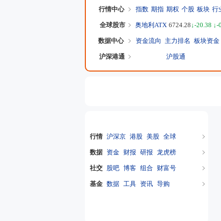
行情中心
指数
期指
期权
个股
板块
行
全球股市
奥地利ATX
6724.28
↓-20.38 ↓-
数据中心
资金流向
主力排名
板块资金
沪深港通
沪股通
东方财富特色服务
行情
沪深京
港股
美股
全球
数据
资金
财报
研报
龙虎榜
社交
股吧
博客
组合
财富号
基金
数据
工具
资讯
导购
交易
沪深京交易
基金交易
产品
东方财富
天天基金
妙想大模型