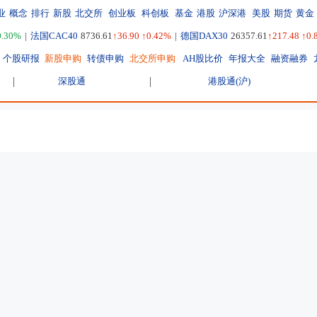
业
概念
排行
新股
北交所
创业板
科创板
基金
港股
沪深港
美股
期货
黄金
0.30%
|
法国CAC40
8736.61
↑36.90 ↑0.42%
|
德国DAX30
26357.61
↑217.48 ↑0
个股研报
新股申购
转债申购
北交所申购
AH股比价
年报大全
融资融券
深股通
港股通(沪)
东方视点
焦点专题
财经导读
省就赚 基
美股光模块黑马计划大幅扩产
特朗普将与
或受AAOI扩产冲击 中际旭创尾盘跳水
|
全球快讯
直线猛拉！
看全球指数用东方财富APP
|
你的个股有无主力增仓
盘中暴涨超
三大指数涨超1% 稀土与创新药大涨
连涨4天！
年内PCB高景气料持续
|
CRO新签订单料加速增长
宏观
中国
基金近1年最高涨超209%
开户
|
投资新基
|
活期宝
宇树科技