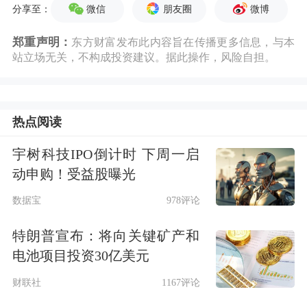
微信
朋友圈
微博
分享至：
郑重声明：
东方财富发布此内容旨在传播更多信息，与本
站立场无关，不构成投资建议。据此操作，风险自担。
热点阅读
宇树科技IPO倒计时 下周一启
动申购！受益股曝光
数据宝
978评论
特朗普宣布：将向关键矿产和
电池项目投资30亿美元
财联社
1167评论