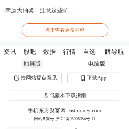
首先，是要加强对股市“黑嘴”的日常防
幸运大抽奖，注意这些坑…
范与监管工作。比如，大凡在互联网平
台上涉及到股票推荐、个股投资、招收
点击查看更多内容
会员等内容的，都必须亮证经营，需要
亮明自己的从业资格证以及所在机构的
资讯
股吧
数据
行情
自选
导航
相关证照。通过亮明证照的方式，将一
触屏版
电脑版
些没有从业资格的股市“黑嘴”之口堵
给网站提点意见
下载App
住，这实际上也是净网的一部分，也是
一项长期净网工作。
低版本下载指南
手机东方财富网 eastmoney.com
其次，要加大对股市“黑嘴”的打击力
网站备案号:沪ICP备05006054号-11
度，给予重罚，甚至追究其刑事责任。