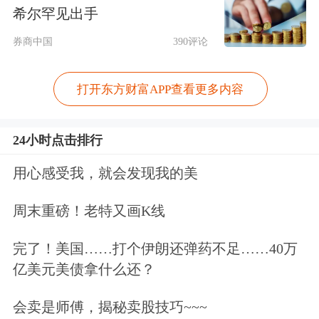
会大幅减少。
希尔罕见出手
券商中国
390评论
但专项整治很难彻底消灭股市“黑嘴”，
也很难将股市“黑嘴”的口完全堵上。毕
打开东方财富APP查看更多内容
竟专项整治活动通常都是阶段性的，在
专项整治期间，或许可以取得很好的成
24小时点击排行
效，一旦专项整治过后，股市“黑嘴”难
用心感受我，就会发现我的美
保不会卷土重来。所以，要堵住股
周末重磅！老特又画K线
市“黑嘴”之口，要打击股市“黑嘴”，除
完了！美国……打个伊朗还弹药不足……40万
了净网之外，还需要做好这几方面的工
亿美元美债拿什么还？
作。
会卖是师傅，揭秘卖股技巧~~~