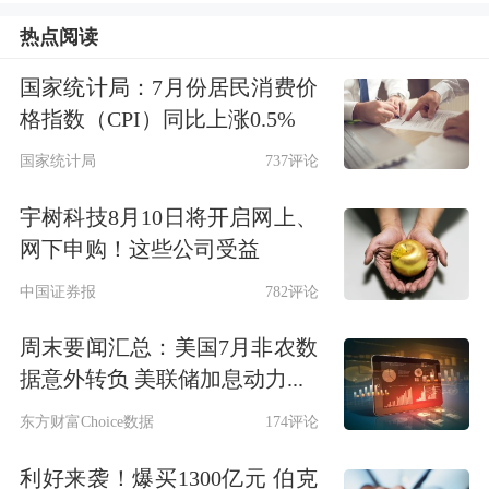
8000余个，关闭直播间53个，有效净化
热点阅读
网络生态环境。
国家统计局：7月份居民消费价
格指数（CPI）同比上涨0.5%
通过专项整治来净化网络生态环境，这
国家统计局
737评论
对于堵住股市“黑嘴”确实具有积极意
宇树科技8月10日将开启网上、
义。可以说，净网是堵住股市“黑嘴”的
网下申购！这些公司受益
一个重要渠道，同时也是堵住股市“黑
中国证券报
782评论
嘴”的第一道关口。如果真的实现了有
周末要闻汇总：美国7月非农数
效净化网络生态环境的目标，那么至少
据意外转负 美联储加息动力...
一些低端的股市“黑嘴”也就失去了生存
东方财富Choice数据
174评论
的土壤。如此一来，股市里的“黑嘴”就
利好来袭！爆买1300亿元 伯克