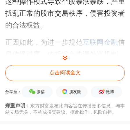
这种操作模式导致个股暴涨暴跌，严重
扰乱正常的股市交易秩序，侵害投资者
的合法权益。
正因如此，为进一步规范
互联网金融
信
息传播秩序，依托
综合
协调处置机制，
近期上海网信办会同上海证监局联合开
点击阅读全文
展涉非法证券
期货
活动网络信息专项整
治工作，坚决遏制各类违法违规信息传
微信
朋友圈
微博
分享至：
播。专项整治期间，属地主要网站查删
郑重声明：
东方财富发布此内容旨在传播更多信息，与本
站立场无关，不构成投资建议。据此操作，风险自担。
拦截有害信息1.7万余条，下架音视频
专辑、节目3187个，处置违法违规账号