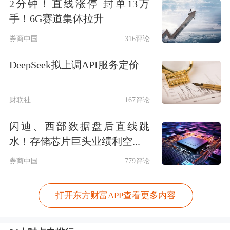
2分钟！直线涨停 封单13万
手！6G赛道集体拉升
券商中国
316评论
DeepSeek拟上调API服务定价
财联社
167评论
闪迪、西部数据盘后直线跳
水！存储芯片巨头业绩利空...
券商中国
779评论
打开东方财富APP查看更多内容