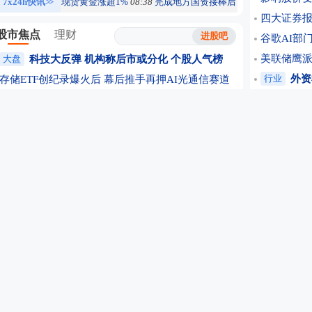
7x24h快讯
>>
现货黄金涨超1%
08:38
完成地方国资接棒后 中国首家商业火
四大证券
股市焦点
理财
谷歌AI部
美联储鹰
大盘
科技大反弹 机构称后市或分化
个股人气榜
行业
外资
存储ETF创纪录爆火后 幕后推手再押AI光通信赛道
Anthro
科技基金月跌三成 突现回马枪 调整是否画上句号
Meta推出
光模块“禁令”传闻扰动 业内人士：落地难度大
吃掉AI股
题材
净利增超数倍 多家创新药企业绩齐爆发
诺和诺德口
国产模型与算力共振 AI全产业链景气度持续上升
公司
闪迪
AI应用赛道强势反弹 重仓基金摇身一变成“靓仔”
国瓷材料：
美将禁止出口钨废料 地缘风险或驱动钨价中枢抬高
礼来凭爆款
个股
产品供需趋紧 MLCC进入新一轮景气周期
宝洁官宣收
字节推出大模型SeedRealtime 国产算力逻辑望加强
“9连板”
苹果创新周期打开新增量 “果链”公司双线谋增长
期货开户
锂电企业上半年业绩高速增长 下半年排产预期强劲
特朗普“一
供给偏紧 机构称稀土产业链中游瓶颈资产迎来重估