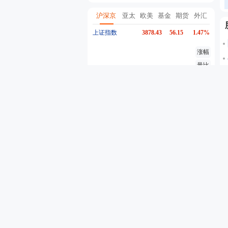
沪深京
亚太
欧美
基金
期货
外汇
上证指数
3878.43
56.15
1.47%
涨幅
量比
换手
异动
深证成指
14144.20
258.49
1.86%
创业板指
3535.14
46.17
1.32%
沪深300
4658.15
57.22
1.24%
东方财富
20.36
0.31
1.55%
行情
股吧
资金流
个股异动
自选股票
自选基金
代码
名称
最新价
5分钟涨跌