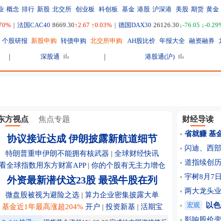
业
概念
排行
新股
北交所
创业板
科创板
基金
港股
沪深港
美股
期货
黄金
.70%
|
法国CAC40
8669.30
↑2.67 ↑0.03%
|
德国DAX30
26126.30
↓-76.05 ↓-0.29
个股研报
新股申购
转债申购
北交所申购
AH股比价
年报大全
融资融券
深股通
港股通(沪)
东方视点
焦点专题
财经导读
省就赚 基
协议接近达成 伊朗披露新航道细节
闪迪、西
特朗普重申伊朗不能拥有核武器
|
全球财经快讯
道指续创历史
看全球指数用东方财富APP
|
你的个股有无主力增仓
宇树8月7日
外资最新潜伏这23股 最强牛股在列
两大龙头
微盘股被视为避险之选
|
算力企业密集披露大单
宏观
以色
基金近1年最高涨超204%
开户
|
投资新基
|
活期宝
影响股价变