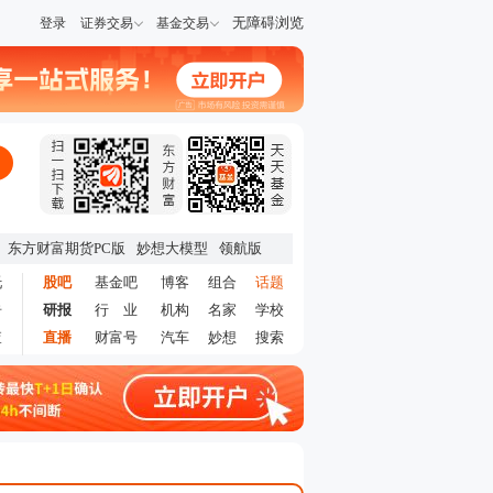
无障碍浏览
登录
证券交易
基金交易
东方财富期货PC版
妙想大模型
领航版
托
股吧
基金吧
博客
组合
话题
告
研报
行 业
机构
名家
学校
查
直播
财富号
汽车
妙想
搜索