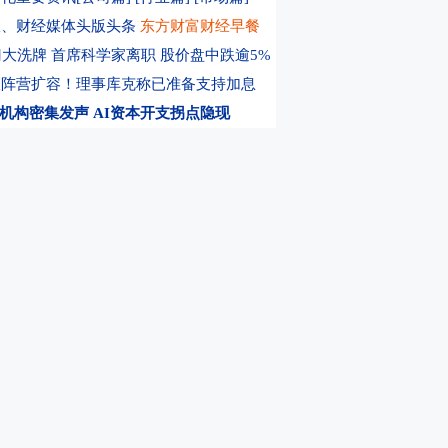
箭公司迎来市场化新考题
08:38
上半年增速仅1.1% 西安怎么了？
08:34
先锋转债
报、财经媒体头版头条
东方财富财经早餐
门大洗牌 首席科学家离职 股价盘中跌逾5%
派阵营扩容！理事库克称已准备支持加息
机构密集发声 AI资本开支拐点隐现
pic确认组建芯片团队 降低对英伟达的依赖
首款AI编程智能体 主打低价挑战OpenAI
神仓位后 城堡投资7月收益率创多年来最佳
服减重司美处方超500万张 上调业绩指引
2026财年Q4营收同比增长372%
MLCC介质粉体及电子浆料销量快速增长
药物上调业绩目标 击退减肥药降温质疑
购老牌保健品公司 瞄准营养补剂市场
后停牌核查 爱丽家居今起复牌
公司公告
，选东方财富期货
0元体验DK买卖信号
厢情愿”？伊朗：与阿曼就霍尔木兹航线接