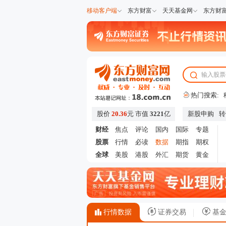
移动客户端
东方财富
天天基金网
东方财
热门搜索:
股价
20.36
元
市值
3221
亿
新股申购
转
财经
焦点
评论
国内
国际
专题
股票
行情
必读
数据
期指
期权
全球
美股
港股
外汇
期货
黄金
行情数据
证券交易
基金