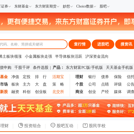
富证券
东财基金
东方财富期货
妙想
Choice数据
股吧
查行情
进股吧
搜资讯
稀土板块领涨
小金属板块走强
半导体板块活跃
沪深资金流向
A股估值分析全览
重要机构持股数据
机构调研数据一览
主力最新动向
债申购
千股千评
条件选股
|
产品：
东方财富PC版
/
手机版
天天基金手机版
上市公司限售股解禁一览
昨日涨停
基金
净值
定投
排 行
活期宝
理财
银行
债券
保险
信
市场
板块
主力
大 盘
策 略
个股
公司
点睛
评级
公
新股
融资
科创
创业板
北交所
商业
创业
产经
媒体
调
理财
投资组合
股吧互动
股民学校