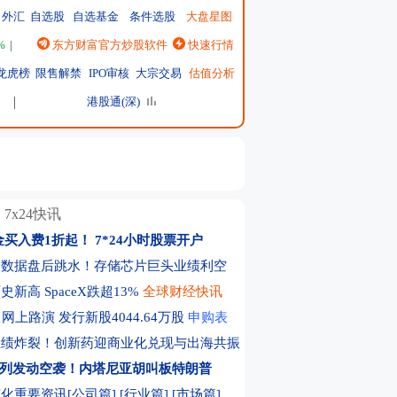
外汇
自选股
自选基金
条件选股
大盘星图
%
|
恒生指数
东方财富官方炒股软件
25915.82
↑62.90 ↑0.24%
快速行情
|
日经225
65438.00
↓-862.44 ↓-1.30%
|
英
龙虎榜
限售解禁
IPO审核
大宗交易
估值分析
港股通(深)
7x24快讯
金买入费1折起！
7*24小时股票开户
部数据盘后跳水！存储芯片巨头业绩利空
新高 SpaceX跌超13%
全球财经快讯
网上路演 发行新股4044.64万股
申购表
业绩炸裂！创新药迎商业化兑现与出海共振
列发动空袭！内塔尼亚胡叫板特朗普
化重要资讯[公司篇]
[行业篇]
[市场篇]