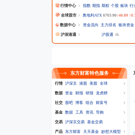
行情中心
指数
期指
期权
个股
板块
行
全球股市
奥地利ATX
6703.90
↑46.89 ↑0
数据中心
资金流向
主力排名
板块资金
沪深港通
沪股通
东方财富特色服务
行情
沪深京
港股
美股
全球
数据
资金
财报
研报
龙虎榜
社交
股吧
博客
组合
财富号
基金
数据
工具
资讯
导购
交易
沪深京交易
基金交易
产品
东方财富
天天基金
妙想大模型