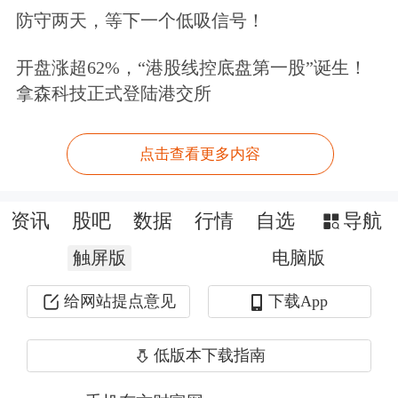
药生物
、
计算机
、
电子
、
有色金属
等行
防守两天，等下一个低吸信号！
业。基金定期报告显示，自2020年8月5
开盘涨超62%，“港股线控底盘第一股”诞生！
日成立以来至2021年二季度末，中银科
拿森科技正式登陆港交所
技创新净值增长率为26.67%，同期上证
综指涨幅为6.51%。截至2021年6月30
点击查看更多内容
日，王帅管理的另一只基金——中银品
资讯
股吧
数据
行情
自选
导航
质生活混合基金获得海通证券五星评
触屏版
电脑版
级，近一年、近两年和近三年超额收益
均位列灵活策略混合型基金的前20%(数
给网站提点意见
下载App
据来源：海通证券基金评价)。
低版本下载指南
虽然科技创新是长牛板块，但在当下的