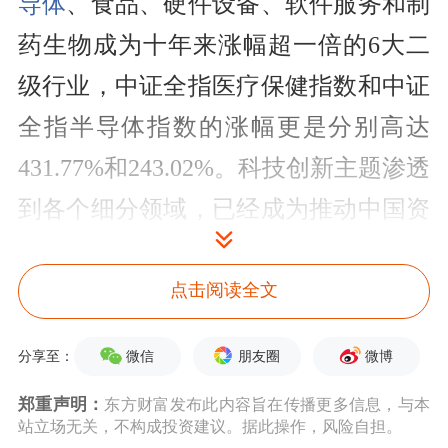
导体
、食品、硬件设备、软件服务和制
药生物成为十年来涨幅超一倍的6大二
级行业，中证全指医疗保健指数和中证
全指半导体指数的涨幅更是分别高达
431.77%和243.02%。科技创新主题渗透
到各个细分领域，已经成为推动中国资
本市场蓬勃发展的重要
驱动力
，尤其是
近年来，科技创新几乎成为股市的财富
点击阅读全文
密码之一。天相投顾数据显示，自2019
微信
朋友圈
微博
分享至：
年初至2021年7月26日，中证科技指数
郑重声明：
东方财富发布此内容旨在传播更多信息，与本
上涨128.98%，同期上证综指仅上涨
站立场无关，不构成投资建议。据此操作，风险自担。