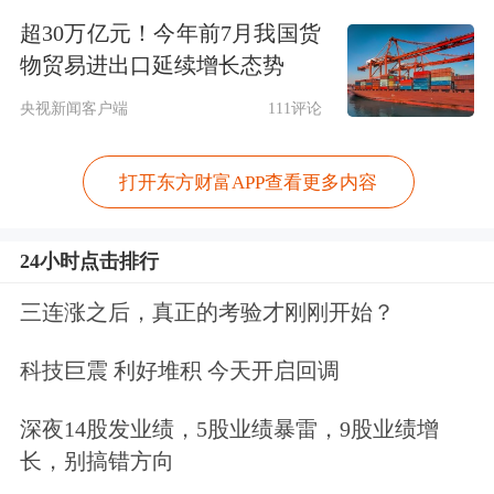
景下，供应链补短板的迫切性也会使政
超30万亿元！今年前7月我国货
物贸易进出口延续增长态势
策加强对新兴领域的支持，科技股的利
央视新闻客户端
111评论
好环境仍将延续。
打开东方财富APP查看更多内容
王帅看好以
医疗服务
和CXO为代表的医
疗科技板块、以光伏和
新能源车
为代表
24小时点击排行
的新能源板块、以5G为代表的
通信
科
三连涨之后，真正的考验才刚刚开始？
技板块及以互联网为代表的其他科技板
块，这也是他管理的中银科技创新聚焦
科技巨震 利好堆积 今天开启回调
的领域。王帅善于挖掘高成长优质公
深夜14股发业绩，5股业绩暴雷，9股业绩增
司，行业均衡配置且较为分散，熟悉
医
长，别搞错方向