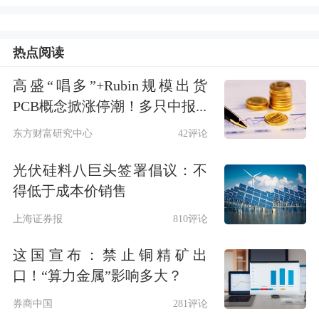
39.04%。
“十四五规划”指出，要加强原创性引领
热点阅读
性科技攻关。而从2019年开始，就陆续
高盛“唱多”+Rubin规模出货
推出了科创板、创业板注册制等，鼓励
PCB概念掀涨停潮！多只中报...
科创企业融资。决策层倾向于给哪个方
东方财富研究中心
42评论
向的产业加杠杆，哪类产业的盈利趋势
光伏硅料八巨头签署倡议：不
得低于成本价销售
和风格最终往往会更加占优。“科技龙
上海证券报
810评论
头50强”的营收和净利润也的确大幅超
出A股整体水平。中银科技创新基金经
这国宣布：禁止铜精矿出
口！“算力金属”影响多大？
理王帅表示，
新能源
、5G等相关产业
券商中国
281评论
都处在快速渗透的前期，而在双循环背