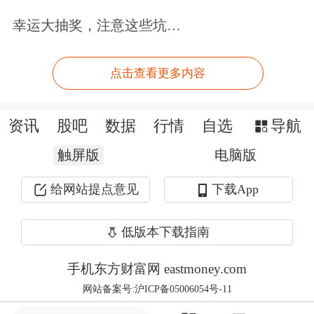
能源，但其发电的随机性和波动性同样
幸运大抽奖，注意这些坑…
对
电力
系统的稳定运行产生了一定的影
响。而加大储能投资建设将成为稳定供
点击查看更多内容
电的重要手段之一。尤其在碳达峰后，
储能将有望在电网侧存量替代火电，承
资讯
股吧
数据
行情
自选
导航
担主力电网调峰调频职责。
触屏版
电脑版
给网站提点意见
下载App
另据券商人士向记者分析：“电力需要
实时平衡，而风电光伏具有天然波动性
低版本下载指南
和不可预测性，高渗透率后必然需要更
手机东方财富网 eastmoney.com
多的灵活性资源。”
网站备案号:沪ICP备05006054号-11