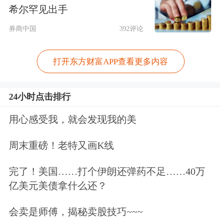
吁“助力碳达峰、碳中和，新能源+储能
希尔罕见出手
大有作为”。他表示，电化学储能大规
券商中国
392评论
模商业化应用，离不开储能政策和市场
打开东方财富APP查看更多内容
环境的改善。但就实践情况来看，还存
在各方规划统筹协调性不足、市场机制
24小时点击排行
不成熟，投资储能经济性差、缺乏准入
用心感受我，就会发现我的美
门槛要求等问题。
周末重磅！老特又画K线
储能将承担主力电网调峰调频职责
完了！美国……打个伊朗还弹药不足……40万
亿美元美债拿什么还？
有分析人士向记者表示，虽然风电、
太
阳能
等发电形式给社会带来了更清洁的
会卖是师傅，揭秘卖股技巧~~~