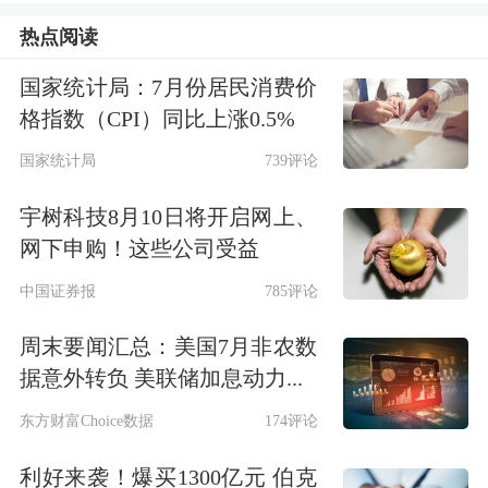
热点阅读
术，作为未来推动新能源产业发展的前
瞻性技术，储能产业在
新能源
并网、电
国家统计局：7月份居民消费价
格指数（CPI）同比上涨0.5%
动汽车、
智能电网
、微电网、分布式能
国家统计局
739评论
源系统、家庭储能系统、无电地区供电
宇树科技8月10日将开启网上、
工程以及未来能源安全方面都将发挥巨
网下申购！这些公司受益
大作用。
中国证券报
785评论
事实上，业内对于新能源转型有着较高
周末要闻汇总：美国7月非农数
呼声，但同时，多家公司也提到要发展
据意外转负 美联储加息动力...
新能源离不开储能行业的发展和大规模
东方财富Choice数据
174评论
应用。
宁德时代
董事长曾毓群曾呼
利好来袭！爆买1300亿元 伯克