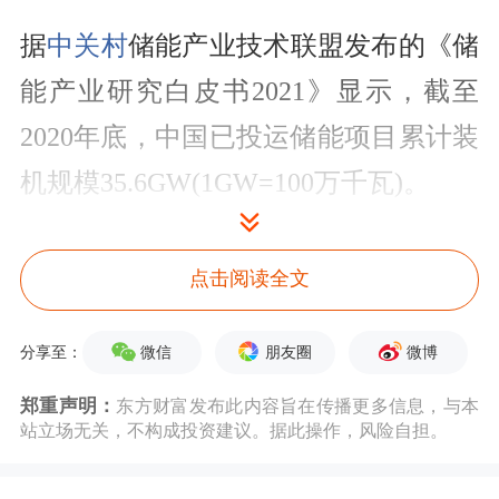
据
中关村
储能产业技术联盟发布的《储
能产业研究白皮书2021》显示，截至
2020年底，中国已投运储能项目累计装
机规模35.6GW(1GW=100万千瓦)。
对此，
光大证券
预测，2025年我国储能
点击阅读全文
投资市场空间约0.45万亿元，2030年约
1.3万亿元，2060年或达5万亿元。储能
微信
朋友圈
微博
分享至：
行业已进入高速发展期。
郑重声明：
东方财富发布此内容旨在传播更多信息，与本
站立场无关，不构成投资建议。据此操作，风险自担。
据了解，储能是通过装置或物理介质将
能量储存起来以便以后需要时利用的技