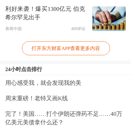
网行业专项整治行动。
利好来袭！爆买1300亿元 伯克
希尔罕见出手
外卖小哥笑了，美团“难过”
券商中国
400评论
一纸新规，又“砸崩”一只万亿级互联网
巨头。
打开东方财富APP查看更多内容
7月26日开盘，美团低开低走，资金抛
24小时点击排行
售不断，午后更有加速的态势，尾盘一
用心感受我，就会发现我的美
度暴跌超15%，创下上市以来单日最大
周末重磅！老特又画K线
跌幅，截止港股收盘，美团跌幅仍达
13.76%，最新总市值为14440亿港元，
完了！美国……打个伊朗还弹药不足……40万
亿美元美债拿什么还？
单日蒸发高达2304.5亿港元。