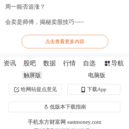
周一能否追涨？
美团再度暴跌的背后，与一则新规密切
会卖是师傅，揭秘卖股技巧~~~
相关。7月26日下午，国家市场监督管
理总局官网公布信息称，市场监管总
点击查看更多内容
局、国家网信办、国家发展改革委、公
安部、人力资源和社会保障部、商务
资讯
股吧
数据
行情
自选
导航
部、中华全国总工会联合印发《关于落
触屏版
电脑版
实网络餐饮平台责任切实维护外卖送餐
给网站提点意见
下载App
员权益的指导意见》(下文简称“意
见”)，对保障外卖送餐员正当权益提出
低版本下载指南
全方位要求。
手机东方财富网 eastmoney.com