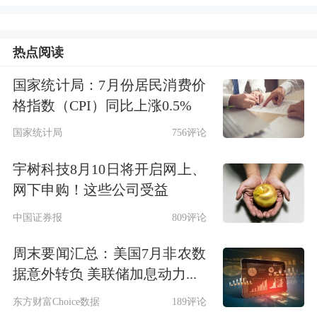
港股互联网巨头们几乎无一幸免。
京东
健康
跌超17%，快手、
哔哩哔哩
跌近
热点阅读
12%，腾讯、
京东
跌幅超7%，
阿里巴
国家统计局：7月份居民消费价
巴
、
百度
大跌超6%。据数据显示，香
格指数（CPI）同比上涨0.5%
港恒生科技指数的30只成份股的总市值
国家统计局
756评论
单日蒸发超13000亿港元。
宇树科技8月10日将开启网上、
网下申购！这些公司受益
而这也或许离不开监管动向。7月26
中国证券报
809评论
日，工信部表示，将进一步梳理互联网
周末要闻汇总：美国7月非农数
行业社会关注度高、影响面广、群众反
据意外转负 美联储加息动力...
映强烈的热点难点问题，决定开展互联
东方财富Choice数据
189评论