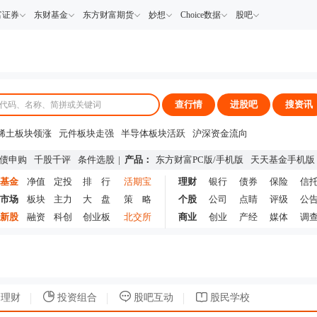
富证券
东财基金
东方财富期货
妙想
Choice数据
股吧
查行情
进股吧
搜资讯
稀土板块领涨
元件板块走强
半导体板块活跃
沪深资金流向
A股估值分析全览
重要机构持股数据
机构调研数据一览
主力最新动向
债申购
千股千评
条件选股
|
产品：
东方财富PC版
/
手机版
天天基金手机版
上市公司限售股解禁一览
昨日涨停
基金
净值
定投
排 行
活期宝
理财
银行
债券
保险
信
市场
板块
主力
大 盘
策 略
个股
公司
点睛
评级
公
新股
融资
科创
创业板
北交所
商业
创业
产经
媒体
调
理财
投资组合
股吧互动
股民学校