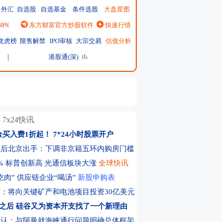
外汇
自选股
自选基金
条件选股
大盘星图
.69%
|
恒生指数
东方财富官方炒股软件
25668.03
↑137.75 ↑0.54%
快速行情
|
日经225
65606.71
↓-76.55 ↓-0.12%
|
龙虎榜
限售解禁
IPO审核
大宗交易
估值分析
港股通(深)
7x24快讯
金买入费1折起！
7*24小时股票开户
议后北京出手：下调非京籍五环内购房门槛
% 标普创新高 光通信板块大涨
全球快讯
吃肉” 供应链企业“喝汤”
新股申购表
：将向关键矿产和电池项目投资30亿美元
I之后 硅谷又为资本开支找了一个新理由
确认：与阿曼就海峡通行问题明确总体框架