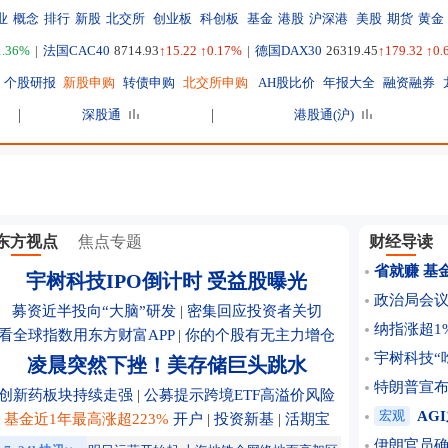
业
概念
排行
新股
北交所
创业板
科创板
基金
港股
沪深港
美股
期货
黄金
1.36%
|
法国CAC40
8714.93
↑15.22 ↑0.17%
|
德国DAX30
26319.45
↑179.32 ↑0
个股研报
新股申购
转债申购
北交所申购
AH股比价
年报大全
融资融券
深股通
港股通(沪)
东方视点
焦点专题
财经导读
省就赚 基
宇树科技IPO倒计时 受益股曝光
政治局会
募资近半投向“大脑”研发
|
密集回应投资者关切
纳指涨超1
看全球指数用东方财富APP
|
你的个股有无主力增仓
宇树科技“
凌晨突然下挫！美存储巨头跳水
特朗普宣布
创新药板块持续走强
|
公募提示跨境ETF高溢价风险
宏观
AG
基金近1年最高涨超223%
开户
|
投资新基
|
活期宝
伊朗官员