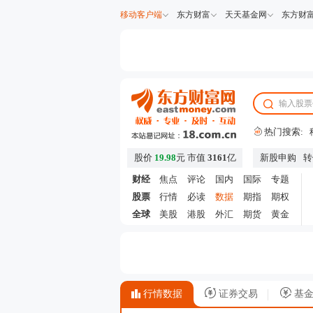
移动客户端
东方财富
天天基金网
东方财
热门搜索:
股价
19.98
元
市值
3161
亿
新股申购
转
财经
焦点
评论
国内
国际
专题
股票
行情
必读
数据
期指
期权
全球
美股
港股
外汇
期货
黄金
行情数据
证券交易
基金