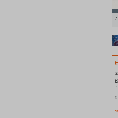
知到特色品种
了解北交所知识 做理性投资者
市
国
升
每
5