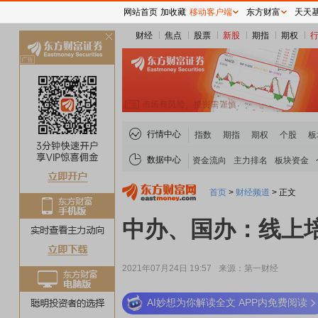
网站首页
加收藏
移动客户端
东方财富
天天
财经
焦点
股票
新股
期指
期权
关
闭
行情中心
指数
期指
期权
个股
板
数据中心
资金流向
主力排名
板块资金
首页
>
财经频道
>
正文
中办、国办：线上
2021年07月24日 19:57
来源：第一财经
AI妙想为你解读全文 APP内免费阅读