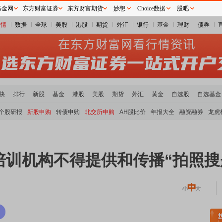
基金网
东方财富证券
东方财富期货
妙想
Choice数据
股吧
行情
数据
全球
美股
港股
期货
外汇
银行
基金
理财
债券
块
排行
新股
基金
港股
美股
期货
外汇
黄金
自选股
自选基金
个股研报
新股申购
转债申购
北交所申购
AH股比价
年报大全
融资融券
龙虎
培训机构不得提供和传播“拍照搜
稀土板块领涨
元件板块走强
半导体板块活跃
沪深资金流向
A股估值分析全览
重