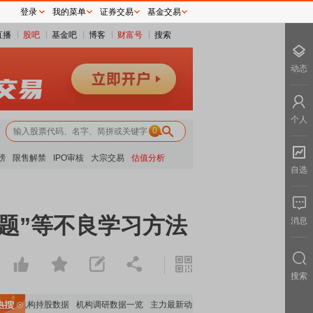
登录
我的菜单
证券交易
基金交易
直播
股吧
基金吧
博客
财富号
搜索
动态
个人
0
榜
限售解禁
IPO审核
大宗交易
估值分析
自选
题”等不良学习方法
消息
搜索
要机构持股数据
机构调研数据一览
主力最新动向
上市公司限售股解禁一览
昨日