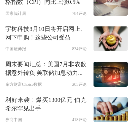
格指数（CPI）同比上涨0.5%
国家统计局
784评论
宇树科技8月10日将开启网上、
网下申购！这些公司受益
中国证券报
834评论
周末要闻汇总：美国7月非农数
据意外转负 美联储加息动力...
东方财富Choice数据
205评论
利好来袭！爆买1300亿元 伯克
希尔罕见出手
券商中国
418评论