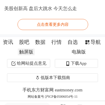
元。
美股创新高 盘后大跳水 今天怎么走
“平安将始终坚持以人民为中心的发展
思想，坚定以客户为导向的经营理念，
点击查看更多内容
积极发挥集团综合金融的优势，努力提
资讯
股吧
数据
行情
自选
导航
升支持实体经济的质效，创新践行有温
触屏版
度的金融服务。”马明哲表示，“平安也
电脑版
将始终不渝地履行企业社会责任，大力
给网站提点意见
下载App
发展绿色金融、全面助力乡村振兴。”
低版本下载指南
他说，一方面，中国平安将持续完善医
手机东方财富网 eastmoney.com
疗生态圈，让客户感受“保险+健康”的
网站备案号:沪ICP备05006054号-11
平安温度，同时积极发挥保险在老龄化