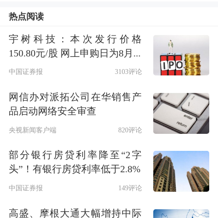
热点阅读
的综合性金融服务集团。
宇树科技：本次发行价格
据马明哲介绍，经过三十余年发展，中
150.80元/股 网上申购日为8月...
国平安现已累计为2.2亿个人客户和6.1
中国证券报
3103评论
亿互联网用户提供各类保障和金融服
网信办对派拓公司在华销售产
务，企业财产险保额20万亿元。同时，
品启动网络安全审查
不断迭代创新数字化科技技术，旗下子
央视新闻客户端
820评论
公司寿险首创的“智能预赔”服务，全年
部分银行房贷利率降至“2字
累计赔付款超2.6亿元；产险的“一键理
头”！有银行房贷利率低于2.8%
赔”服务也已覆盖超234万客户。
中国证券报
149评论
高盛、摩根大通大幅增持中际
中国平安不仅实现了自身业务的突破和