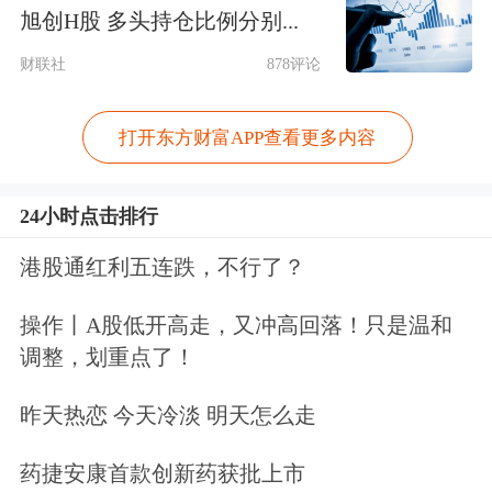
旭创H股 多头持仓比例分别...
发展，更始终致力于利用自身金融、科
财联社
878评论
技优势，在积极支持实体经济发展、助
力
乡村振兴
、推动碳达峰及碳中和加速
打开东方财富APP查看更多内容
实现的路上步履不停。从
京沪高铁
到白
24小时点击排行
鹤滩水电站，一项项国之重器的建设中
总不乏中国平安的身影。截至2020年年
港股通红利五连跌，不行了？
末，中国平安累计投入超5万亿元保险
操作丨A股低开高走，又冲高回落！只是温和
资金服务实体经济，覆盖能源、铁路、
调整，划重点了！
港口
等重要基建，其中累计为粤港澳大
昨天热恋 今天冷淡 明天怎么走
湾区重点建设项目投放保额超1000亿
药捷安康首款创新药获批上市