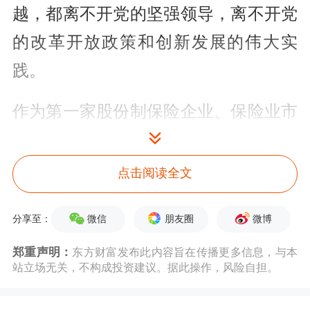
越，都离不开党的坚强领导，离不开党
的改革开放政策和创新发展的伟大实
践。
作为第一家股份制保险企业、保险业市
场化改革试验田，中国平安不仅是中国
改革开放的参与者，也是国家经济发展
点击阅读全文
的受益者。从打破垄断的保险市场，建
微信
朋友圈
微博
分享至：
立现代化的保险营销体制，到构建
综合
金融的业务版图，再到探索“金融+科
郑重声明：
东方财富发布此内容旨在传播更多信息，与本
站立场无关，不构成投资建议。据此操作，风险自担。
技”“金融+生态”战略模式，中国平安已
从早期的单一保险公司成长为科技驱动