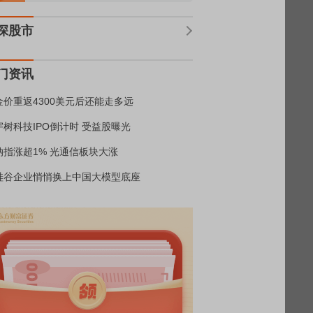
深股市
门资讯
金价重返4300美元后还能走多远
宇树科技IPO倒计时 受益股曝光
纳指涨超1% 光通信板块大涨
硅谷企业悄悄换上中国大模型底座