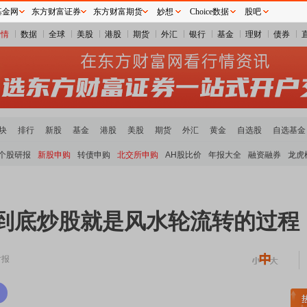
基金网
东方财富证券
东方财富期货
妙想
Choice数据
股吧
行情
数据
全球
美股
港股
期货
外汇
银行
基金
理财
债券
块
排行
新股
基金
港股
美股
期货
外汇
黄金
自选股
自选基金
个股研报
新股申购
转债申购
北交所申购
AH股比价
年报大全
融资融券
龙虎
说到底炒股就是风水轮流转的过程
时报
稀土板块领涨
元件板块走强
半导体板块活跃
沪深资金流向
A股估值分析全览