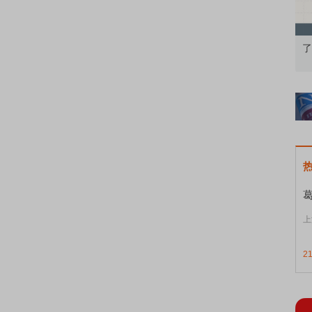
础认知到特色品种
了解北交所知识 做理性投资者
上
2