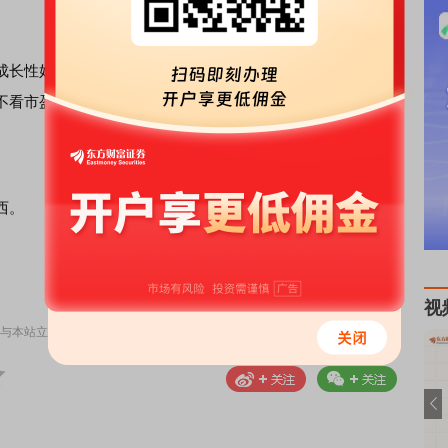
长性好，现在偏高市盈率在未来也许会偏低。但是无论如
不看市盈率的时候，两极分化也就到了物极必反的时候。
西。
责任编辑：DF064
视
与本站立场无关，不构成投资建议。据此操作，风险自担。
举报