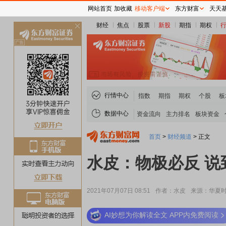
网站首页
加收藏
移动客户端
东方财富
天天
财经
焦点
股票
新股
期指
期权
关
闭
行情中心
指数
期指
期权
个股
板
数据中心
资金流向
主力排名
板块资金
首页
>
财经频道
>
正文
水皮：物极必反 
2021年07月07日 08:51
作者：水皮
来源：华夏
AI妙想为你解读全文 APP内免费阅读