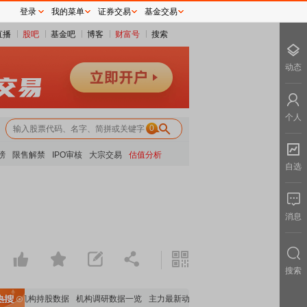
登录
我的菜单
证券交易
基金交易
直播
股吧
基金吧
博客
财富号
搜索
动态
个人
0
榜
限售解禁
IPO审核
大宗交易
估值分析
自选
消息
搜索
重要机构持股数据
机构调研数据一览
主力最新动向
上市公司限售股解禁一览
昨