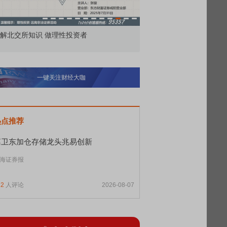
市价委托那么多种，究竟怎么用？
北交所顶格打新居
一键关注财经大咖
热点推荐
葛卫东加仓存储龙头兆易创新
海证券报
12
人评论
2026-08-07