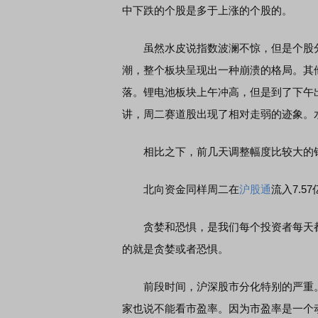
中下跌的个股是多于上涨的个股的。
虽然水皮说指数波澜不惊，但是个股分
潮，整个板块呈现出一种崩溃的格局。其
落。锂电池板块上午冲高，但是到了下午
讲，周二赛道股出现了相对走弱的迹象。
相比之下，前几天调整幅度比较大的银地
北向资金同样周二在
沪股通
流入7.5
贪婪和恐惧，是我们每个投资者每天都
的就是贪婪或者恐惧。
前段时间，沪深股市分化特别的严重。
家也说不能看市盈率。因为市盈率是一个