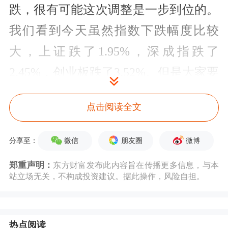
跌，很有可能这次调整是一步到位的。
我们看到今天虽然指数下跌幅度比较
大，上证跌了1.95%，深成指跌了
2.45%，创业板跌了3.52%。但是大家要
注意，一方面今天的成交量也就在
点击阅读全文
10028.6亿，并没有特别的放大。而且
其中还算上了出逃的北向资金，当然北
微信
朋友圈
微博
分享至：
向资金今天也是落井下石，流出了
郑重声明：
东方财富发布此内容旨在传播更多信息，与本
86.02亿。
站立场无关，不构成投资建议。据此操作，风险自担。
但是我们也不能全怪北向资金，因为A
热点阅读
股本身内在砸盘，北向资金落荒而逃，