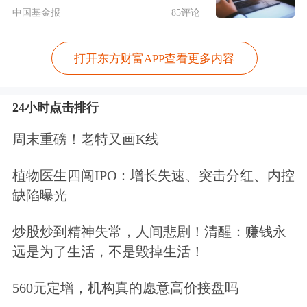
的恐吓却很大，有句话怎么说？这个世
中国基金报
85评论
界上本来没有鬼，人吓人吓死人，说的
打开东方财富APP查看更多内容
就是这种现象。
24小时点击排行
今天行情主要就体现在急剧，快速的爆
裂的杀跌。这种杀跌坦率地讲，要比持
周末重磅！老特又画K线
续不断的阴跌要好得多。当然这里有一
植物医生四闯IPO：增长失速、突击分红、内控
些自我安慰的意思，因为既然要面对一
缺陷曝光
个上不去就会跌的现实，那么选择暴跌
炒股炒到精神失常，人间悲剧！清醒：赚钱永
比选择阴跌要好。这也是我们从变化的
远是为了生活，不是毁掉生活！
盘局中间寻找乐观因素的重要原因所
560元定增，机构真的愿意高价接盘吗
在。