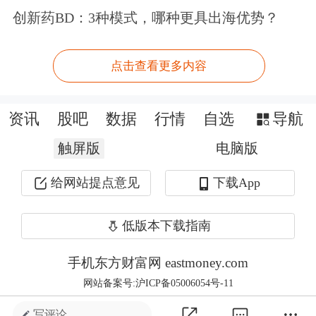
创新药BD：3种模式，哪种更具出海优势？
像这样的调整，权重银行股5%的跌幅
点击查看更多内容
的调整，水皮想是不会持续的。事实上
今天
工商银行
的跌幅就非常有限，因为
资讯
股吧
数据
行情
自选
导航
从本身的估值来讲，工商银行就处在绝
触屏版
电脑版
对低位。处在估值低位的板块即便是跌
给网站提点意见
下载App
也跌不到哪去。
但是另外一方面，水皮在前两天的股评
低版本下载指南
里也说了，创业板如果出现大幅度的调
手机东方财富网 eastmoney.com
整是非常非常正常的。因为已经在六年
网站备案号:沪ICP备05006054号-11
以来的新高位置，而且绝对的市盈率已
写评论 ...