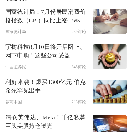
低位割肉也是一件非常冤枉的事情。
国家统计局：7月份居民消费价
格指数（CPI）同比上涨0.5%
另外一方面，别看今天上证指数深成指
国家统计局
239评论
和创业板跌幅都比较大，主要是因为权
宇树科技8月10日将开启网上、
重板块杀跌比较厉害，A股一共4300多
网下申购！这些公司受益
家上市公司中，今天下跌的公司也就是
中国证券报
348评论
2619家，上涨的倒有1583家，而且今天
利好来袭！爆买1300亿元 伯克
跌幅超过1%的公司实际上只有1750
希尔罕见出手
家，那么中位数在2100家左右的时候，
券商中国
213评论
下跌幅度只有0.6%。换句话来讲，今天
清仓英伟达、Meta！千亿私募
很多人实际上是伤害并不大，但是受到
巨头美股持仓曝光