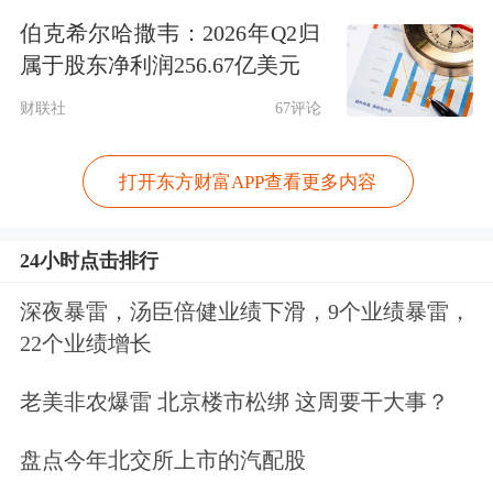
事商品期货经纪、金融期货经纪、期货
伯克希尔哈撒韦：2026年Q2归
投资咨询、
资产管理
业务等业务。2015
属于股东净利润256.67亿美元
年12月，弘业期货在香港联合交易所主
财联社
67评论
板上市。
打开东方财富APP查看更多内容
事实上，这是弘业期货第二次启动A股
上市。早在2017年12月，中国证监会便
24小时点击排行
受理了弘业期货的《首次公开发行股票
深夜暴雷，汤臣倍健业绩下滑，9个业绩暴雷，
并上市》申请。2017年12月26日，中国
22个业绩增长
证监会受理了该申请。随后在2018年4
老美非农爆雷 北京楼市松绑 这周要干大事？
月，弘业期货获得一次书面反馈。
盘点今年北交所上市的汽配股