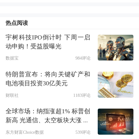
重大进展另行刊发公告。
同时，当日弘业股份也发布公告称，公
热点阅读
司从参股公司弘业期货处获悉，弘业期
宇树科技IPO倒计时 下周一启
货已向中国证监会提交了首次公开发行
动申购！受益股曝光
A股股票的申请资料，并已收到《中国
数据宝
984评论
证监会行政许可申请受理单》，上述申
特朗普宣布：将向关键矿产和
请资料已获证监会正式受理，公司及控
电池项目投资30亿美元
股子公司持有其17.22%股份。
财联社
1183评论
全球市场：纳指涨超1% 标普创
公开信息显示，弘业期货成立于1995
新高 光通信、太空板块大涨 ...
年，注册资本9.07亿元人民币，主要从
东方财富Choice数据
539评论