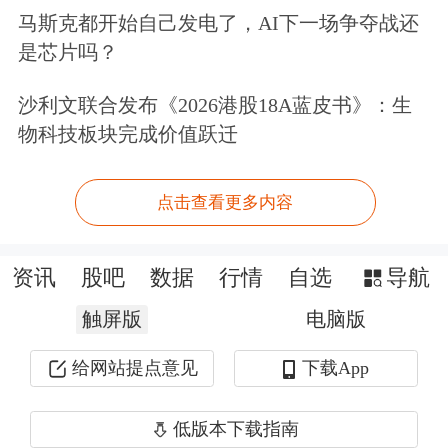
然而在两年后的2020年7月31日，弘业
马斯克都开始自己发电了，AI下一场争夺战还
期货撤回了A股发行申请。根据当时弘
是芯片吗？
业期货发布的公告，由于公司决定调整
沙利文联合发布《2026港股18A蓝皮书》：生
A股上市计划，经与公司A股发行申请
物科技板块完成价值跃迁
相关中介机构的审慎研究，并经公司董
事会会议审议通过，决定撤回A股发行
点击查看更多内容
申请材料。同时，公告称，公司业务运
资讯
股吧
数据
行情
自选
导航
作良好有序，撤回A股发行申请不会对
触屏版
电脑版
公司的财务状况或营运造成重大不利影
响，公司将择机再次申报首次公开发行
给网站提点意见
下载App
A股股票并上市的申请材料。
低版本下载指南