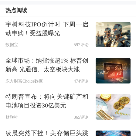
热点阅读
金流出比较多，其实主要流出在
沪股
通
，流出有56.08亿元，
深股通
还是流
宇树科技IPO倒计时 下周一启
动申购！受益股曝光
入的，有4.54亿。里外里相减，整个市
数据宝
597评论
场是流出了50亿左右。从北向资金流出
全球市场：纳指涨超1% 标普创
的板块，一定程度上也可以看出今后一
新高 光通信、太空板块大涨 ...
段时间可能会继续调整的板块。
东方财富Choice数据
474评论
今天打压指数的力量主要来自于有色，
特朗普宣布：将向关键矿产和
钢铁
和大金融。支撑市场做多热情的主
电池项目投资30亿美元
要是军工股，也包括白酒股。
军工
和
白
财联社
365评论
酒
联袂走强，总是让人觉得有点匪夷所
凌晨突然下挫！美存储巨头跳