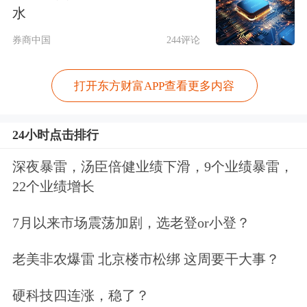
思，可能也是借酒浇愁。水皮个人觉得
水
军工的走强意味着大家“所谓的担心”有
券商中国
244评论
所上升。
打开东方财富APP查看更多内容
一方面担心有所上升，另一方面有借酒
24小时点击排行
浇愁，这并不是什么好的现象。当然这
两个板块往往也是资金的短期集中的板
深夜暴雷，汤臣倍健业绩下滑，9个业绩暴雷，
22个业绩增长
块。资金在里面短期难以脱身，所以在
这种情况之下，维系或者是逆势操作，
7月以来市场震荡加剧，选老登or小登？
可能还能够维持一些个股的状态。
老美非农爆雷 北京楼市松绑 这周要干大事？
如果是杀跌，在现在的位置上，不管是
硬科技四连涨，稳了？