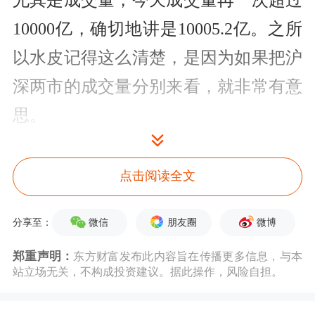
尤其是成交量，今天成交量再一次超过
10000亿，确切地讲是10005.2亿。之所
以水皮记得这么清楚，是因为如果把沪
深两市的成交量分别来看，就非常有意
思。
上证成交量是4447.19亿，深成指是
点击阅读全文
5558.05亿，这些数字好像是有规律
的。但是意味着什么？水皮也说不清
微信
朋友圈
微博
分享至：
楚。只不过在这里提醒大家，这些数字
郑重声明：
东方财富发布此内容旨在传播更多信息，与本
说不定后面有一些奇妙的暗示。
站立场无关，不构成投资建议。据此操作，风险自担。
今天沪深股市还有一大特点就是北向资