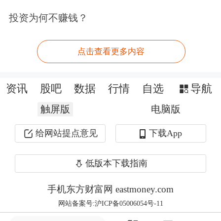
军工，还是白酒都是非常悲惨的一个情
投资为何不赚钱？
况，意味着很难找到接盘的。需要寻找
接盘侠，只有做出一副向上突破，或者
点击查看更多内容
热情高涨的态势，才能吸引接盘侠进
入，否则恐怕也是骑虎难下。
资讯
股吧
数据
行情
自选
导航
触屏版
电脑版
今天的盘中积极的因素就在于上午是大
给网站提点意见
下载App
金融砸盘，但是到了下午，几个主要的
金融股盘中都有所反弹，甚至一度拉
低版本下载指南
红。譬如银行股中的
平安银行
，保险股
手机东方财富网 eastmoney.com
中的
中国人寿
，包括证券股中的
中信证
网站备案号:沪ICP备05006054号-11
券
，盘中都是有所探底回升的趋势。毕