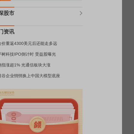
深股市
门资讯
金价重返4300美元后还能走多远
宇树科技IPO倒计时 受益股曝光
纳指涨超1% 光通信板块大涨
硅谷企业悄悄换上中国大模型底座