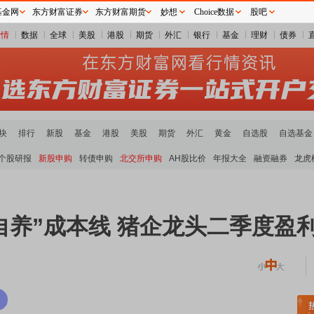
基金网
东方财富证券
东方财富期货
妙想
Choice数据
股吧
行情
数据
全球
美股
港股
期货
外汇
银行
基金
理财
债券
块
排行
新股
基金
港股
美股
期货
外汇
黄金
自选股
自选基金
个股研报
新股申购
转债申购
北交所申购
AH股比价
年报大全
融资融券
龙虎
自养”成本线 猪企龙头二季度盈
活跃
沪深资金流向
A股估值分析全览
重要机构持股数据
机构调研数据一览
主力