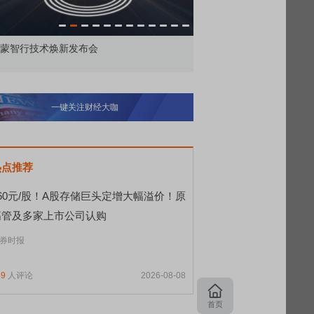
蒙智行技术焕新发布会
财经早知道：CRO领涨，
一键关注财经大咖
热点推荐
560元/股！A股存储巨头定增大幅溢价！原
高管及多家上市公司认购
券时报
59
人评论
2026-08-08
首页