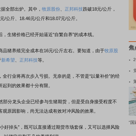
据全部出炉。其中，
牧原股份
、
正邦科技
跌破18元/公斤，
6元/公斤、18.46元/公斤和18.07元/公斤。
生猪价格已经开始逼近“自繁自养”的成本线。
焦
商品猪养殖完全成本在16元/公斤左右。要知道，由于
牧原股
于
新希望
、
正邦科技
等。
行业将再次步入亏损。无奈的是，不管是“以量补价”的经
所起到的效果都十分有限。
然部分龙头企业已经参与生猪期货，但是受自身接受程度不
客观原因影响，尚无法达成有效对冲风险的效果。
“国
好掉头”，既可以直接通过期货市场套保，又可以选择风险