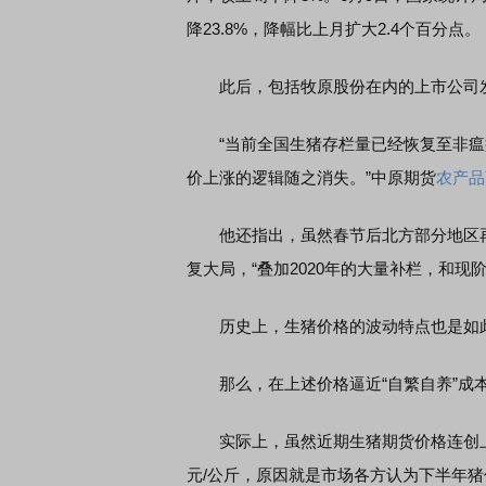
降23.8%，降幅比上月扩大2.4个百分点。
北交所顶格打新居然只能
此后，包括牧原股份在内的上市公司发布
“当前全国生猪存栏量已经恢复至非瘟疫
价上涨的逻辑随之消失。”中原期货
农产品
他还指出，虽然春节后北方部分地区再
复大局，“叠加2020年的大量补栏，和现
历史上，生猪价格的波动特点也是如此
那么，在上述价格逼近“自繁自养”成本
实际上，虽然近期生猪期货价格连创上市
元/公斤，原因就是市场各方认为下半年猪