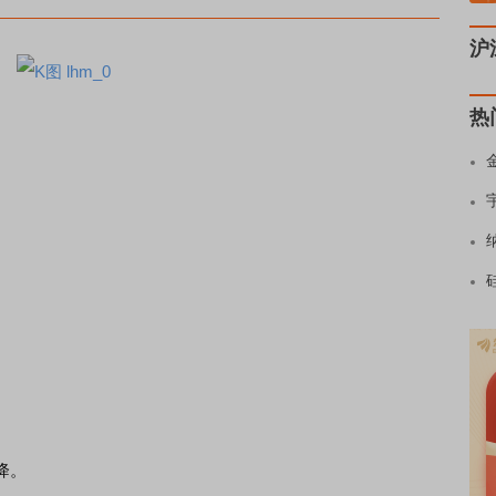
沪
热
降。