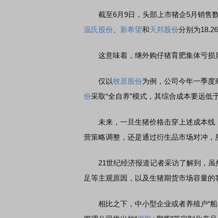
截至6月9日，头部上市猪企5月销售数
温氏股份
、
新希望
和
天邦股份
分别为18.2
这意味着，继外购仔猪育肥集体亏损后，
仅以
牧原股份
为例，公司今年一季度
份
采取“全自养”模式，其综合成本要远低
未来，一旦生猪价格击穿上述成本线，全
营策略调整，还是通过衍生品市场对冲，
21世纪经济报道记者采访了解到，虽
足等主观原因，以及生猪期货市场容量的
相比之下，中小型企业或者养殖户“船小