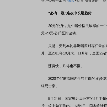
管理公司推出的“
保险
+期货”等定制化产
“必有一涨”难改中长期趋势
20元/公斤，是生猪价格很敏感的一个价位
元-20元/公斤区间波动。
只是，受到本轮非洲猪瘟对存栏量的毁灭
升。至2019年10月末、11月初，全国2
涨得快，跌得也不慢。
2020年伴随着国内生猪产能的逐步恢复
轻易击穿。
5月24日，国家统计局公布的5月中旬价格
斤，较上旬下降8%。6月9日，国家统计局