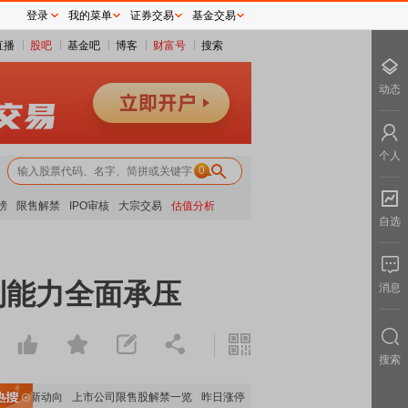
登录
我的菜单
证券交易
基金交易
直播
股吧
基金吧
博客
财富号
搜索
动态
个人
0
榜
限售解禁
IPO审核
大宗交易
估值分析
自选
利能力全面承压
消息
搜索
最新动向
上市公司限售股解禁一览
昨日涨停
电力板块走强
稀土板块领涨
元件