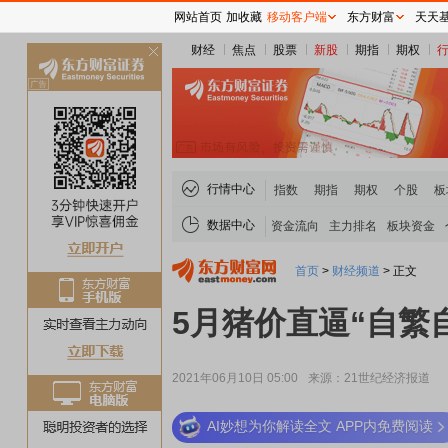
网站首页
加收藏
移动客户端
东方财富
天天
财经
焦点
股票
新股
期指
期权
关
闭
行情中心
指数
期指
期权
个股
板
数据中心
资金流向
主力排名
板块资金
首页
>
财经频道
>
正文
5月猪价直逼“自繁
2021年06月10日 05:00
来源：21世纪经济报道
AI妙想为你解读全文 APP内免费阅读
稀土板块领涨
元件板块走强
半导体板块