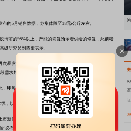
中碎股
敢为——比亚迪智能化战略发布会
鸿
的5月销售数据，亦集体跌至18元/公斤左右。
情前的95%以上，产能的恢复预示着供给的修复，此前猪
高级研究员刘四奎表示。
次暴发疫情，一度引发市场集中出栏，但是无碍供给端恢
阶段需求处于淡季，生猪价格迅速回落。”
，即每年二季度多为年内的价格低点。
证
线，以及后期需求好转的预期下，猪价能否出现反弹？
3
新低，但是仍然处于“升水”状态，高于现货价格超过2-3
价“必有一涨”。