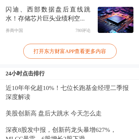
闪迪、西部数据盘后直线跳
朗姿股份6月4日晚间公告，收到股东申
水！存储芯片巨头业绩利空...
炳云发来的《关于拟减持朗姿股份股票
券商中国
780评论
的告知函》，申炳云拟通过集中竞价交
易或大宗交易等方式减持其持有的公司
打开东方财富APP查看更多内容
股份不超过1987.69万股，占公司总股
本的4.49%。申炳云系公司控股股东、
24小时点击排行
实际控制人申东日及一致行动人申今花
近10年年化超10%！七位长跑基金经理二季报
深度解读
之父。截至目前，申炳云持有朗姿股份
1987.69万股，持股比例为4.49%。
美股创新高 盘后大跳水 今天怎么走
深夜8股发中报，创新药龙头暴增627%，
MLCC暴雷，6股增长2股下滑