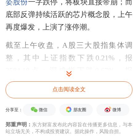
姿股份
一字跌停，将板块直接带崩；而
底部反弹持续活跃的芯片概念股，上午
再度爆发，上演了涨停潮。
截至上午收盘，A股三大股指集体调
整，其中上证指数下跌0.21%，报
3584.18点；深成指下跌0.67%，报
14770.80点；创业板指下跌1.19%，报
点击阅读全文
3204.14点。
微信
朋友圈
微博
分享至：
减持频出医美概念大跌
郑重声明：
东方财富发布此内容旨在传播更多信息，与本
今日上午，医美概念大跌，板块中
哈三
站立场无关，不构成投资建议。据此操作，风险自担。