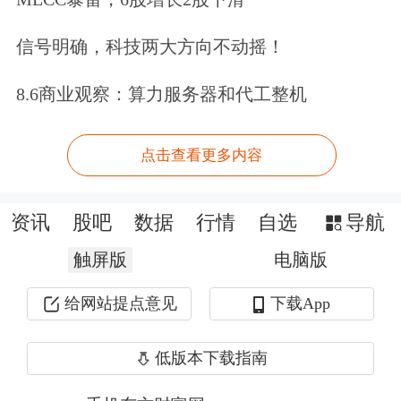
信号明确，科技两大方向不动摇！
8.6商业观察：算力服务器和代工整机
哈三联同样受到减持利空影响跌停。哈
三联6月6日晚间公告，股东赵庆福拟于
点击查看更多内容
2021年6月29日至2021年12月28日期
间，减持公司股份不超过31.25万股，
资讯
股吧
数据
行情
自选
导航
减持比例不超过公司总股本的0.10%。
触屏版
电脑版
芯片板块再演涨停潮
给网站提点意见
下载App
从近期市场分歧中走出来的芯片概念，
低版本下载指南
今日早盘再度上演涨停潮。截至上午收