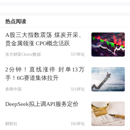
联
、朗姿股份、奥园美谷等个股跌停。
此外，
华熙生物
、
贝泰妮
、
爱美客
等龙
热点阅读
头股也有不同程度下跌。
A股三大指数震荡 煤炭开采、
贵金属领涨 CPO概念活跃
东方财富Choice数据
337评论
2分钟！直线涨停 封单13万
手！6G赛道集体拉升
半年涨6倍的朗姿股份开盘一字跌停，
券商中国
321评论
是上午医美概念大幅调整的领头羊。截
DeepSeek拟上调API服务定价
至上午收盘，朗姿股份跌停板上仍有逾
25万封单，合计约14.4亿元。
财联社
182评论