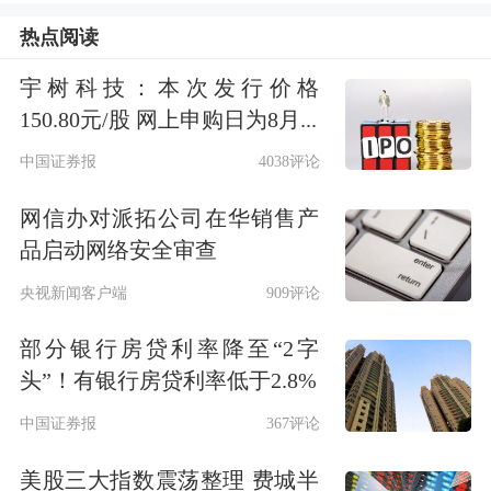
仁与我个人，向600位高峰英雄们致以
热点阅读
最热烈的祝贺和最崇高的敬意！
宇树科技：本次发行价格
150.80元/股 网上申购日为8月...
欲知大道，必先为史。习近平总书记教
中国证券报
4038评论
导我们：“学史明理、学史增信、学史
网信办对派拓公司在华销售产
崇德、学史力行”。高峰会去年在革命
品启动网络安全审查
圣地井冈山，今年在英雄城市重庆召
央视新闻客户端
909评论
开，为的就是大家共同追寻红色足迹，
部分银行房贷利率降至“2字
学习中国共产党波澜壮阔、催人奋进的
头”！有银行房贷利率低于2.8%
革命历史，将红色基因深深融入我们寿
中国证券报
367评论
险人的文化与精神之中。
美股三大指数震荡整理 费城半