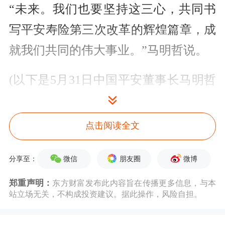
“未来。我们也要坚持这三心，共同书
写平安寿险第三次改革的辉煌篇章，成
就我们共同的伟大事业。”马明哲说。
(以下是5月31日中国平安董事长马明哲
在平安寿险第25届高峰会上的讲话实录
)
点击阅读全文
尊敬的王仔德会长、尊敬的各位高峰英
微信
朋友圈
微博
分享至：
雄，平安伙伴们：
郑重声明：
东方财富发布此内容旨在传播更多信息，与本
站立场无关，不构成投资建议。据此操作，风险自担。
大家好！今天，平安寿险第25届高峰会
在重庆隆重召开，我谨代表集团全体同