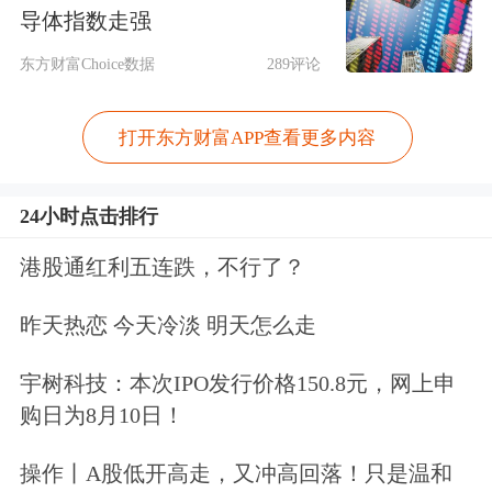
导体指数走强
今年是我国开启“十四五”新征程的一
东方财富Choice数据
289评论
年。“十四五”规划把增强保险保障能
力、促进养老体系发展，提到了更加重
打开东方财富APP查看更多内容
要的位置上。作为从业者，顺应时代主
旋律，贯彻党和国家要求，我们责无旁
24小时点击排行
贷。今天，我讲三句话：回顾历史、重
港股通红利五连跌，不行了？
塑文化、科技赋能。
昨天热恋 今天冷淡 明天怎么走
第一句话，回顾历史。平安寿险从无到
宇树科技：本次IPO发行价格150.8元，网上申
有、从小到大，27年风雨兼程，历经了
购日为8月10日！
3大发展阶段。
操作丨A股低开高走，又冲高回落！只是温和