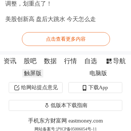
调整，划重点了！
第一次，我们称之为“本土化”阶段。
美股创新高 盘后大跳水 今天怎么走
平安是我国寿险业最早的拓荒者，1994
年从零起步，面对寿险复杂的产品、营
点击查看更多内容
销、运营管理等专业领域，我们基本
资讯
股吧
数据
行情
自选
导航
是“门外汉”。最便捷有效的方法，就是
触屏版
引进国际上的成熟模式。现代寿险是舶
电脑版
来品，18世纪诞生在英国，19世纪末被
给网站提点意见
下载App
引入中国的香港和台湾地区。香港地区
低版本下载指南
曾是英国殖民地，在文化和语言上较接
手机东方财富网 eastmoney.com
近西方，其寿险业直接沿袭了欧美模
网站备案号:沪ICP备05006054号-11