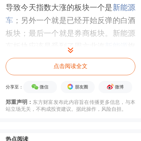
导致今天指数大涨的板块一个是
新能源
车
；另外一个就是已经开始反弹的白酒
板块；最后一个就是券商板块。新能源
车板块应该是受到了周六北汽
新能源
旗
下极狐阿尔法s华为HI版投放市场消息
点击阅读全文
影响。华为尽管先称自己不造车，但是
做内部设计，也就是系统设计。现在已
微信
朋友圈
微博
分享至：
经跟北汽和广汽，包括和长安形成了合
郑重声明：
东方财富发布此内容旨在传播更多信息，与本
站立场无关，不构成投资建议。据此操作，风险自担。
作。今后华为会面向所有的
汽车
行业厂
家，应该讲华为的这种布局是一种战略
性的布局，而且的确比很多涌入做新能
热点阅读