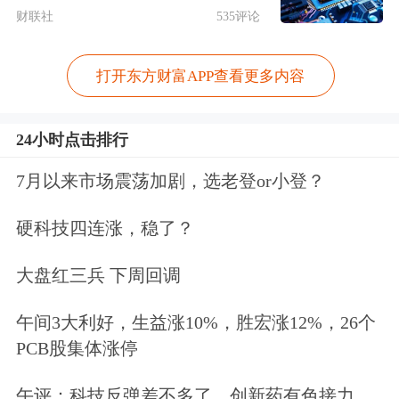
财联社
535评论
变化的？至少水皮是说不清楚的。就像
其实也说不清楚为什么前段时间市场会
打开东方财富APP查看更多内容
那么极度悲观一样。想来想去，其实宏
观面，基本面并没有发生太大的变化。
24小时点击排行
尽管一季度GDP没有像大家想象得那么
7月以来市场震荡加剧，选老登or小登？
好，但也处在了经济复苏的过程中。货
硬科技四连涨，稳了？
币政策其实也做了一个微妙的调整，并
大盘红三兵 下周回调
不像大家想的那么收紧。
午间3大利好，生益涨10%，胜宏涨12%，26个
因为现在不再提急转弯概念，原因就在
PCB股集体涨停
于经济复苏的势头并不是特别的强劲，
午评：科技反弹差不多了，创新药有色接力