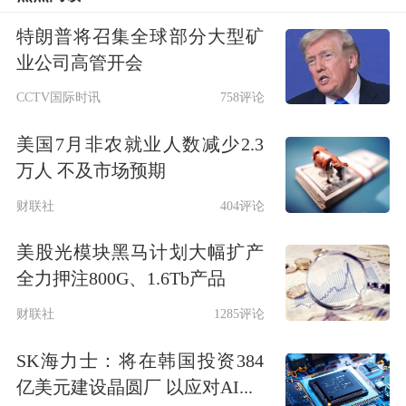
源车的投资方要棋高一着。因为华为在
特朗普将召集全球部分大型矿
技术上是非常领先的，这就直接点燃了
业公司高管开会
大家，确切地讲是一种新智能车的投资
CCTV国际时讯
758评论
热情。导致开盘新能源车板块就出现了
美国7月非农就业人数减少2.3
万人 不及市场预期
涨停潮。
财联社
404评论
随后白酒板块助了一臂之力。简单讲，
美股光模块黑马计划大幅扩产
今天上午的领涨板块就是酒驾板块，一
全力押注800G、1.6Tb产品
个“酒”，一个就是
无人驾驶
，到了下午
财联社
1285评论
是券商最后1小时发力。
SK海力士：将在韩国投资384
亿美元建设晶圆厂 以应对AI...
今天为什么会这样？情绪面是怎么发生