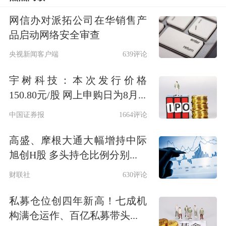
期。当然跟2020年疫情时相比，增长的
网信办对派拓公司在华销售产
数字还是相当大的。
品启动网络安全审查
本身说明我国的经济复苏势头是不错
央视新闻客户端
639评论
的，但是还没有足够的强。所以所有的
宇树科技：本次发行价格
放水养鱼政策，包括货币政策，财政政
150.80元/股 网上申购日为8月...
策，还是有必要继续坚持连续性和有效
中国证券报
1664评论
性。这一点从经济形势上来讲也是非常
高盛、摩根大通大幅增持中际
明确的。
旭创H股 多头持仓比例分别...
财联社
630评论
所以投资者对所谓的货币政策调整，或
私募仓位创四年新高！七成机
者信用政策的调整，其实都没有必要过
构满仓运作、百亿私募带头...