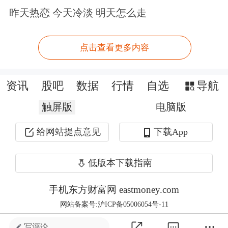
盘，因为今天芯片，
新能源
，光伏盘中
昨天热恋 今天冷淡 明天怎么走
调整依然是比较大的。特别是开盘半小
点击查看更多内容
时后，依然是一副跳水自杀性的走势。
白酒板块今天成了领头羊，也成了盘面
资讯
股吧
数据
行情
自选
导航
的拯救者。其实还是跟北向资金有关，
触屏版
电脑版
因为昨天晚上有最新的报道，全球最大
给网站提点意见
下载App
的中国股票基金又开始反身买入
贵州茅
低版本下载指南
台
。
手机东方财富网 eastmoney.com
受消息鼓舞，今天白酒板块是一开盘就
网站备案号:沪ICP备05006054号-11
是非常强势的。好多个股涨停，但是贵
写评论 ...