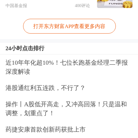
多的担心，因为经济面已经决定了政策
中国基金报
400评论
面不可能出现大的拐点。但是现在市场
上之所以这么疲弱，主要就是对货币政
打开东方财富APP查看更多内容
策和信用层面上收缩的忧虑过多了。
24小时点击排行
当然和前期有关方面传递的信号紊乱，
近10年年化超10%！七位长跑基金经理二季报
操之过急有一定的关系。A股应该讲已
深度解读
经是提前反应了，所以盘面上是非常弱
港股通红利五连跌，不行了？
的。就像那句老话说的：病来如山倒，
操作丨A股低开高走，又冲高回落！只是温和
病去如抽丝。今天市场上即便在北向资
调整，划重点了！
金的带动之下企稳，上涨的主要也是上
药捷安康首款创新药获批上市
证指数和深成指。相反创业板依然是绿