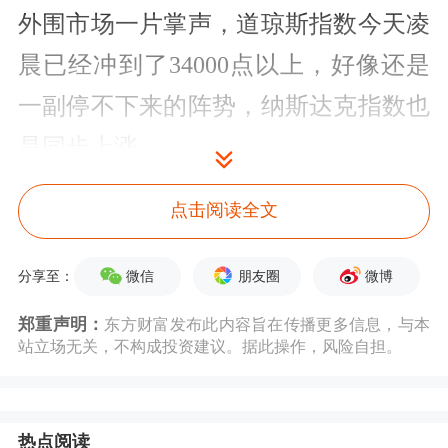
外围市场一片掌声，道琼斯指数今天凌
晨已经冲到了34000点以上，好像还是
一副停不下来的阵势，纳斯达克指数也
是同步上涨。
从A股国内的情况来看，基本面上今天
点击阅读全文
公布了一季度的GDP数据，包括主要的
微信
朋友圈
微博
分享至：
经济指标数据。一季度GDP同比增长
郑重声明：
东方财富发布此内容旨在传播更多信息，与本
18.4%。比2019年一季度增长10.3%，两
站立场无关，不构成投资建议。据此操作，风险自担。
年平均增长5%。说老实话，这个数据
比大家预想的要低一点，没有达到预
热点阅读