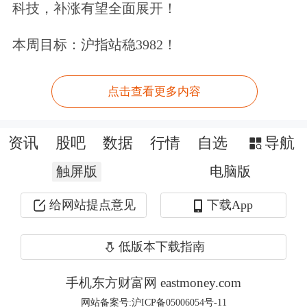
科技，补涨有望全面展开！
门窗产行业未来广阔的发展前景。
本周目标：沪指站稳3982！
红星美凯龙服务到家总经理孙源分析
点击查看更多内容
说，目前门窗行业后端服务痛点主要有
货物超大超重，产品非标化，包装规格
资讯
股吧
数据
行情
自选
导航
不统一；货行业缺乏包装和
物流
标准，
触屏版
电脑版
现有标准执行力度不够；信息化程度
给网站提点意见
下载App
低，企业间协同效率低；中转环节多，
贸物破损率高；最后一公里服务不到
低版本下载指南
位，服务无统一标准，客户体验差。为
手机东方财富网 eastmoney.com
解决这些这些痛点，红星美凯龙将围绕
网站备案号:沪ICP备05006054号-11