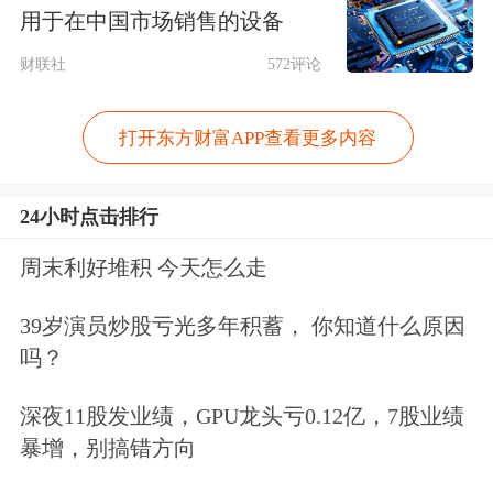
品味。
用于在中国市场销售的设备
米兰之窗董事长马俊清透露了一组数
财联社
572评论
据：目前国内存量住宅面积是616亿平
打开东方财富APP查看更多内容
方米，那么既有建筑里门窗的面积是
123亿平方米。如果按照15年一个装修
24小时点击排行
周期和换窗周期计算的话，我国每年有
周末利好堆积 今天怎么走
超过8000亿的市场容量，再加上每年17
39岁演员炒股亏光多年积蓄， 你知道什么原因
亿平方米的新建房地产市场，这就又是
吗？
3.5亿平方米的门窗需求。
深夜11股发业绩，GPU龙头亏0.12亿，7股业绩
中国建筑
金属结构协会会长郝际平表
暴增，别搞错方向
示，庞大的门窗市场需求，决定了系统