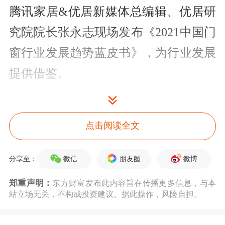
腾讯家居&优居新媒体总编辑、优居研
究院院长张永志现场发布《2021中国门
窗行业发展趋势蓝皮书》，为行业发展
提供借鉴。
张永志表示，近年来，国内家居建材市
场逐渐步入存量房时代，随着趋势性的
点击阅读全文
增长机会结束，一个全面的结构性增长
微信
朋友圈
微博
分享至：
机会正在逐步到来。
郑重声明：
东方财富发布此内容旨在传播更多信息，与本
其中，新房市场蕴含大量改善型门窗需
站立场无关，不构成投资建议。据此操作，风险自担。
求，据国家统计局数据显示，2019年全