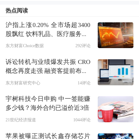
国商品房销售面积达17.16亿平方米，
热点阅读
潜在门窗需求约4.29亿平方米；2020年
沪指上涨0.20% 全市场超3400
全国商品房销售面积达17.61亿平方
股飘红 饮料乳品、医疗服务...
米，潜在门窗需求约4.4亿平方米。
东方财富Choice数据
292评论
诉讼转机与业绩爆发共振 CRO
红星美凯龙执行总裁兼大营运中心总经
概念再度走强 融资客提前布...
理朱家桂说，门窗行业迎来巨大的发展
东方财富研究中心
14评论
的机遇，存量时代的到来和改善型刚需
宇树科技今日申购 中一签能赚
的迅速增加，大量的消费者希望通过更
多少钱？海外合约已溢价近3倍
换高品质、高性能、高标准的门窗来改
21世纪经济报道
1044评论
善居住环境，提升生活品质，彰显个人
苹果被曝正测试长鑫存储芯片