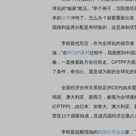
球化的“输家”救活。“举个例子，沈阳曾
本的
公司
冲垮了。怎么办？就要重新出发，
国搞利益再分配是有经验的，这是体制优势
李稻葵也坦言，作为全球化的领导者，
做，“在
RCEP
谈判
过程中，我观察到中国
极，一直推着欧方在往前走。CPTPP方
了条件，有信心、愿意成为新的全球化的
全面经济伙伴关系协定(RCEP)由东盟
韩国、澳大利亚、新西兰，被视为全球规
(CPTPP)，由日本、加拿大、澳大利
西亚11个国家组成，其成员国经济总量占
李稻葵提醒现场的
跨国公司
企业
家，