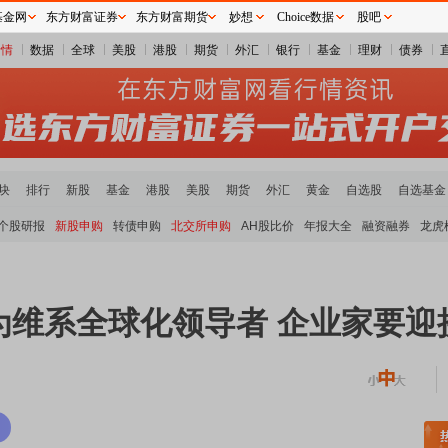
基金网
东方财富证券
东方财富期货
妙想
Choice数据
股吧
行情
数据
全球
美股
港股
期货
外汇
银行
基金
理财
债券
块
排行
新股
基金
港股
美股
期货
外汇
黄金
自选股
自选基金
个股研报
新股申购
转债申购
北交所申购
AH股比价
年报大全
融资融券
龙虎
为维系全球化领导者 企业家要迎
土板块领涨
元件板块走强
半导体板块活跃
沪深资金流向
A股估值分析全览
重