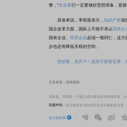
整，“
企业家
们一定要做好思想准备，迎接
EDMI K90 至尊版 新品发布会
首席连线｜东方财富证券陈
具体来说，李稻葵表示，
知识
产权
保
风，将吹向何处
国企改革方面，国际上不能不承认
国有企
国有企业、
民营企业
必须一视同仁，这方
步也还有降低关税的空间。
想炒股，先开户！选东方财富证券，行
文章来源：澎湃新闻
原标题：李稻葵：中国已成为维系全球化领导者，企
郑重声明：
东方财富发布此内容旨在传播更多信息，
东方财富网