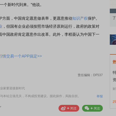
一个新时代到来。”他说。
果：A股再平衡的
债券知识通识：从基础认知到特色品种
了
护方面，中国肯定愿意做表率，更愿意推动
知识产权
保护。
业
，但国有企业必须按照市场经济原则运行，政府的政策对
面中国政府肯定愿意作出改革。此外，李稻葵认为中国下一
情交易一个APP搞定>>
责任编辑：DF537
资
业家要迎接新时代
财
与本站立场无关，不构成投资建议。据此操作，风险自担。
举报
2