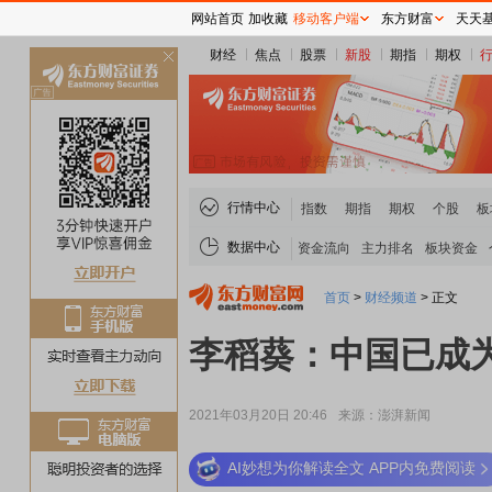
网站首页
加收藏
移动客户端
东方财富
天天
财经
焦点
股票
新股
期指
期权
关
闭
行情中心
指数
期指
期权
个股
板
数据中心
资金流向
主力排名
板块资金
首页
>
财经频道
>
正文
李稻葵：中国已成
2021年03月20日 20:46
来源：澎湃新闻
AI妙想为你解读全文 APP内免费阅读
稀