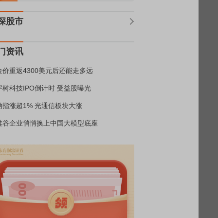
深股市
门资讯
金价重返4300美元后还能走多远
宇树科技IPO倒计时 受益股曝光
纳指涨超1% 光通信板块大涨
硅谷企业悄悄换上中国大模型底座