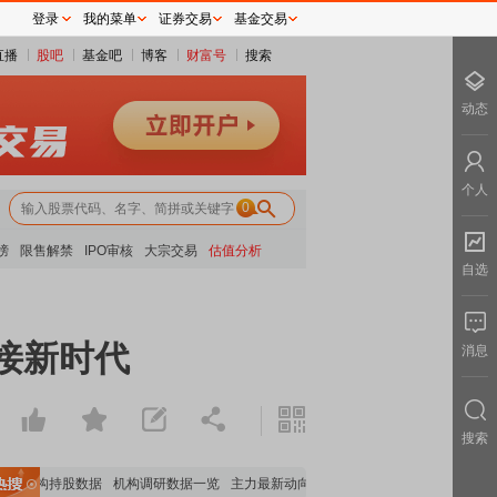
登录
我的菜单
证券交易
基金交易
直播
股吧
基金吧
博客
财富号
搜索
动态
个人
0
榜
限售解禁
IPO审核
大宗交易
估值分析
自选
接新时代
消息
搜索
要机构持股数据
机构调研数据一览
主力最新动向
上市公司限售股解禁一览
昨日