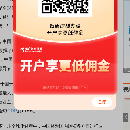
经是全球化的受害者，国门一打开，沈阳的机床厂被德国、日
通过引进宝马，把1/3
财政收入
归沈阳，把沈阳救活了。中
。”
中国还没有能力完全改革WTO，但可以一个一个区域来
发挥了领导作用。中欧
投资
协议谈判过程中，中方也很积
面，中国也表示积极考虑加入。这几个例子告诉大家中国具备
领导者，突破口就是
区域贸易协定
。”李稻葵说。
十国于2012年发起，15个成员国为东盟十国与中国、日本、
视
模最大的自贸协定。全面与进步跨
太平洋
伙伴关系协定
亚、新西兰、墨西哥、秘鲁、越南、智利、文莱、新加坡、马来
全球
GDP
的13.5%。
下一步全球化过程中，中国将对国内经济多方面进行调