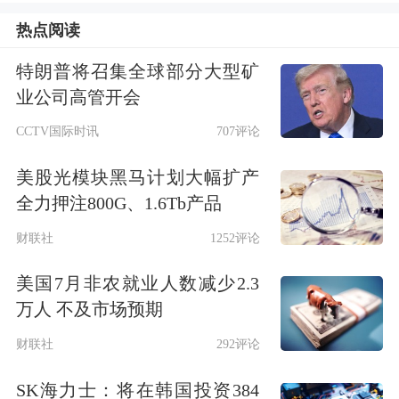
热点阅读
特朗普将召集全球部分大型矿
业公司高管开会
CCTV国际时讯
707评论
美股光模块黑马计划大幅扩产
全力押注800G、1.6Tb产品
天眼查资料显示，北京梧桐车联科技为
财联社
1252评论
长安汽车
与腾讯成立的合资公司。
美国7月非农就业人数减少2.3
万人 不及市场预期
财联社
292评论
SK海力士：将在韩国投资384