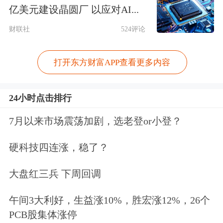
亿美元建设晶圆厂 以应对AI...
财联社
524评论
打开东方财富APP查看更多内容
据悉，本次成立合资公司，双方联手开
发功能更强大、生态更丰富、深度定制
24小时点击排行
化的恒驰智能操作系统，打造全球领先
7月以来市场震荡加剧，选老登or小登？
的智能汽车生态圈。即将上市的每款恒
硬科技四连涨，稳了？
驰，都将成为极具科技感的智联移动空
大盘红三兵 下周回调
间：驾驶舱全球独创的九屏显示七屏联
动，可实现办公、娱乐、
教育
、购物、
午间3大利好，生益涨10%，胜宏涨12%，26个
PCB股集体涨停
远程医疗等场景化应用；通过
增强现实