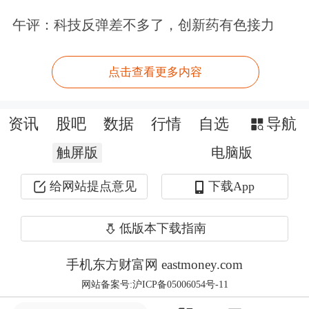
等技术，实现驾乘视觉与车-环境数据
午评：科技反弹差不多了，创新药有色接力
的虚实融合，营造最安全的数字化驾乘
点击查看更多内容
体验；通过全面开放开发者接口，打造
业界最丰富的应用生态体系，给用户带
资讯
股吧
数据
行情
自选
导航
来前所未有的智能生活体验。
触屏版
电脑版
恒大汽车通过与MAGNA、EDAG、
给网站提点意见
下载App
AVL等全球
汽车
技术龙头深入合作，拥
低版本下载指南
有世界顶级的新能源汽车研发技术，而
腾讯在互联网生态、车联网、
人工智
手机东方财富网 eastmoney.com
网站备案号:沪ICP备05006054号-11
能
、
大数据
等领域居全球领先水平。此