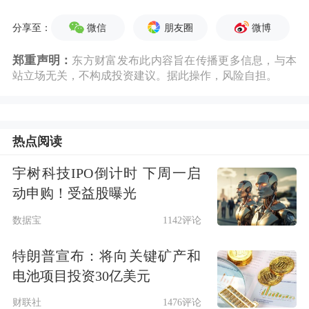
微信
朋友圈
微博
分享至：
郑重声明：
东方财富发布此内容旨在传播更多信息，与本
站立场无关，不构成投资建议。据此操作，风险自担。
热点阅读
宇树科技IPO倒计时 下周一启
动申购！受益股曝光
数据宝
1142评论
特朗普宣布：将向关键矿产和
电池项目投资30亿美元
财联社
1476评论