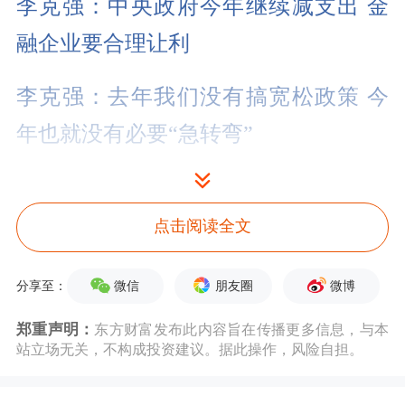
李克强：中央政府今年继续减支出 金
融企业要合理让利
李克强：去年我们没有搞宽松政策 今
年也就没有必要“急转弯”
李克强：希望中美有多领域、多层次的
对话
点击阅读全文
李克强：建设科技强国必须打牢基础研
微信
朋友圈
微博
分享至：
究和应用基础研究根基
郑重声明：
东方财富发布此内容旨在传播更多信息，与本
站立场无关，不构成投资建议。据此操作，风险自担。
李克强：封闭不会有前途 科技自立自
强与国际合作并行不悖