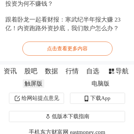
投资为何不赚钱？
降
跟着卧龙一起看财报：寒武纪半年报大赚 23
李克强：去年没有搞“大水漫灌” 新增财
亿！内资跑路外资抄底，我们散户怎么办？
政资金绝大部分用于市场主体和民生急
需
点击查看更多内容
以下为文字实录：
资讯
股吧
数据
行情
自选
导航
03-11 16:18:41
触屏版
电脑版
给网站提点意见
下载App
张业遂：
低版本下载指南
女士们、先生们，各位媒体朋友，大家
下午好。十三届全国人大四次会议刚刚
手机东方财富网 eastmoney.com