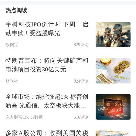
热点阅读
李克强：下一步要加大基础研究投入
宇树科技IPO倒计时 下周一启
还要继续改革科技体制
动申购！受益股曝光
数据宝
829评论
李克强：对利用新业态旗号搞诈骗、非
法集资的要坚决打击
特朗普宣布：将向关键矿产和
电池项目投资30亿美元
李克强：就业是民生之本发展之基
财联社
824评论
李克强：继续推动“六稳” 实现“六保”
全球市场：纳指涨超1% 标普创
新高 光通信、太空板块大涨 ...
李克强：今年在制定宏观政策的时候
东方财富Choice数据
516评论
依然坚持就业优先
多家A股公司：收到美国关税