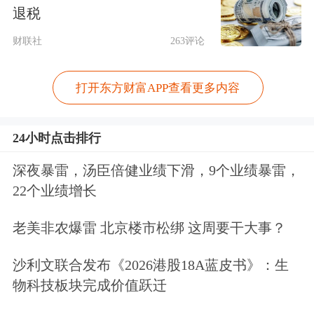
退税
李克强：中国的灵活就业正在兴起
财联社
263评论
李克强：老龄产业是巨大的朝阳产业
它带来多样化的需求
打开东方财富APP查看更多内容
李克强：今年要扩大跨省直接报销的范
24小时点击排行
围
深夜暴雷，汤臣倍健业绩下滑，9个业绩暴雷，
22个业绩增长
李克强：建设科技强国必须打牢基础研
老美非农爆雷 北京楼市松绑 这周要干大事？
究和应用基础研究根基
沙利文联合发布《2026港股18A蓝皮书》：生
李克强：引导金融企业合理让利 使中
物科技板块完成价值跃迁
小微企业融资更便利、融资成本稳中有