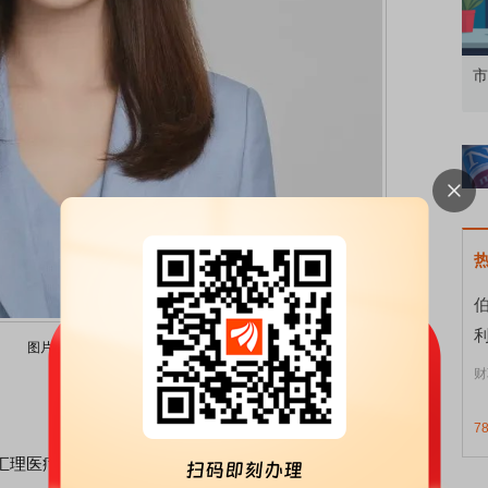
资者
市价委托那么多种，究竟怎么用？
北
利
图片来源网络
财
7
汇理医疗保健主题
股票
的基金经理梦圆“出圈”。公开资料显