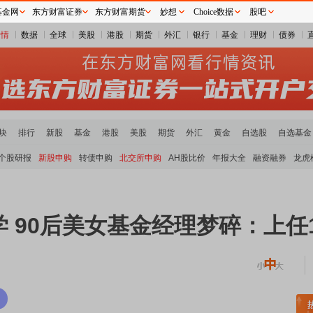
基金网
东方财富证券
东方财富期货
妙想
Choice数据
股吧
行情
数据
全球
美股
港股
期货
外汇
银行
基金
理财
债券
块
排行
新股
基金
港股
美股
期货
外汇
黄金
自选股
自选基金
个股研报
新股申购
转债申购
北交所申购
AH股比价
年报大全
融资融券
龙虎
 90后美女基金经理梦碎：上任1
块领涨
元件板块走强
半导体板块活跃
沪深资金流向
A股估值分析全览
重要机构