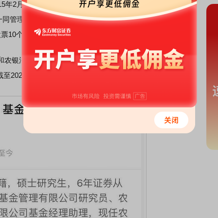
年2月10日，截至2020年四季度末，
产品
规模为31.47亿
伟一同管理该基金，3月5日，赵伟离任，梦圆独自担纲。截至3
10个交易日，期间产品净值跌幅达到20.63%。
农银汇理医疗保健主题股票大体一致，2021年2月24日~3月
截至2020年四季度末，该
产品管理
规模为16亿元。