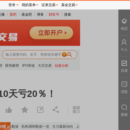
登录
我的菜单
证券交易
基金交易
直播
股吧
基金吧
博客
财富号
搜索
动态
个人
0
榜
限售解禁
IPO审核
大宗交易
估值分析
自选
0天亏20％！
消息
搜索
持股数据
机构调研数据一览
主力最新动向
上市公司限售股解禁一览
昨日涨停