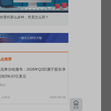
交所顶格打新居然只能中碎股
敢为——比亚迪智能化战
一键关注财经大咖
热点推荐
伯克希尔哈撒韦：2026年Q2归属于股东净
润256.67亿美元
联社
8
人评论
2026-08-08
首页