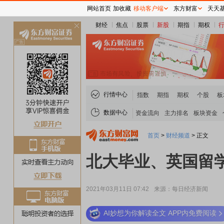
网站首页
加收藏
移动客户端
东方财富
天天
财经
焦点
股票
新股
期指
期权
关
闭
行情中心
指数
期指
期权
个股
板
数据中心
资金流向
主力排名
板块资金
首页
>
财经频道
>
正文
北大毕业、英国留学
2021年03月11日 07:42
来源：每日经济新闻
AI妙想为你解读全文 APP内免费阅读
稀土板