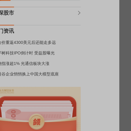
深股市
门资讯
金价重返4300美元后还能走多远
宇树科技IPO倒计时 受益股曝光
纳指涨超1% 光通信板块大涨
硅谷企业悄悄换上中国大模型底座