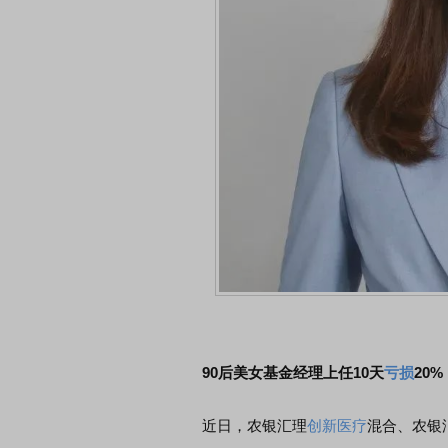
券知识通识：从基础认知到特色品种
了解北交所知识 做理性投
90后美女基金经理上任10天
亏损
20%
近日，农银汇理
创新医疗
混合、农银