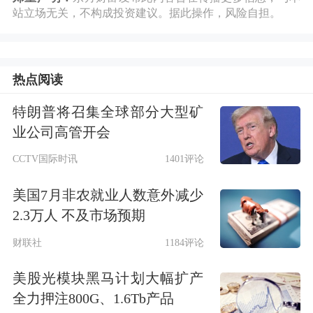
站立场无关，不构成投资建议。据此操作，风险自担。
争、产业结构快速演变状态，总体来说
尚未形成传统意义上的垄断格局。目前
热点阅读
我国数字行业发展迅猛，市场复杂多
变，不断有新企业、新模式和新技术涌
特朗普将召集全球部分大型矿
业公司高管开会
现，在此背景下，即使是巨无霸式的互
CCTV国际时讯
1401评论
联网平台也难以长期维持绝对优势，随
美国7月非农就业人数意外减少
时面临着相对地位下降的风险。
2.3万人 不及市场预期
第三，长期以来中国数字产业发展基本
财联社
1184评论
处于监管真空状态，这就导致一旦出现
美股光模块黑马计划大幅扩产
争议性事件，有关监管应急响应机制多
全力押注800G、1.6Tb产品