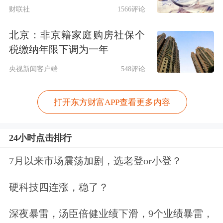
是基于对传统产业的监管经验，使得对
财联社
1566评论
新问题把脉不准，甚至矫枉过正。例
北京：非京籍家庭购房社保个
如，过去十几年间，许多政府部门不愿
税缴纳年限下调为一年
介入对互联网平台的监督管理，不接受
央视新闻客户端
548评论
有关互联网平台的并购申报。然而最近
打开东方财富APP查看更多内容
一个时期以来，这些部门纷纷采取
了“运动式”的治理模式，对互联网平台
24小时点击排行
实行“一刀切”式的简单监管。
7月以来市场震荡加剧，选老登or小登？
建议成立数字经济发展与监管委员会
硬科技四连涨，稳了？
2020年中央经济工作会议强调要“强化
深夜暴雷，汤臣倍健业绩下滑，9个业绩暴雷，