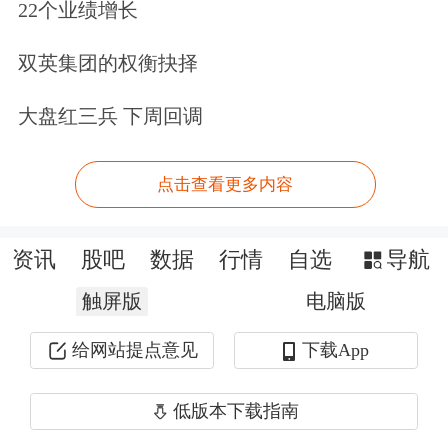
22个业绩增长
反垄断和防止资本无序扩张”。如何落
实这一国家战略，促进互联网产业和数
双英集团的权衡抉择
字经济长期健康发展？为此，亟需建立
大盘红三兵 下周回调
一个促进数字产业长期健康发展和合理
监管的体制。在此，特别建议成立数字
点击查看更多内容
经济发展与监管委员会，该委员会在国
务院的统一领导下，专门负责推动包括
资讯
股吧
数据
行情
自选
导航
互联网平台在内的数字经济长期健康发
触屏版
电脑版
展。
给网站提点意见
下载App
数字经济发展与监管委员会的成立可以
低版本下载指南
发挥以下三方面的作用。第一，协调发