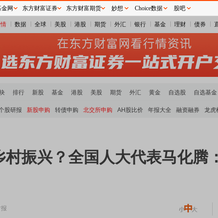
基金网
东方财富证券
东方财富期货
妙想
Choice数据
股吧
行情
数据
全球
美股
港股
期货
外汇
银行
基金
理财
债券
块
排行
新股
基金
港股
美股
期货
外汇
黄金
自选股
自选基金
个股研报
新股申购
转债申购
北交所申购
AH股比价
年报大全
融资融券
龙虎
乡村振兴？全国人大代表马化腾
时报