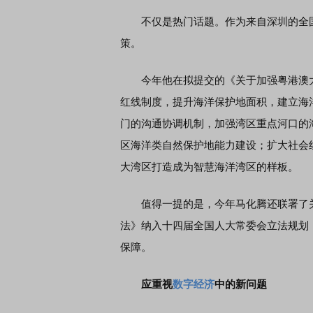
不仅是热门话题。作为来自深圳的全国
策。
今年他在拟提交的《关于加强粤港澳大
券知识通识：从基础认知到特色品种
了解北交所知识 做理性投
红线制度，提升海洋保护地面积，建立海
门的沟通协调机制，加强湾区重点河口的
区海洋类自然保护地能力建设；扩大社会
大湾区打造成为智慧海洋湾区的样板。
值得一提的是，今年马化腾还联署了关
法》纳入十四届全国人大常委会立法规划
保障。
应重视
数字经济
中的新问题