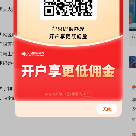
人大代表，马化腾连续多年就粤港澳大湾区建设建言献
湾区海洋保护地网络建设的建议》中指出，建议严格落实
资者
市价委托那么多种，究竟怎么用？
北
洋国家公园、海洋保护区、海洋公园的保护体系；建立跨部
海湾生态系统修复、加强海洋生物多样性保护等；提升大湾
组织参与海洋类自然保护地治理；重视科技力量，将粤港澳
于制定《自然保护地法》的议案，建议将《自然保护地
，为全面建成中国特色自然保护地体系提供坚强有力的法治
美
财
9