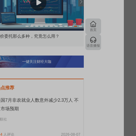
首页
交所顶格打新居然只能中碎股
敢为——比亚迪智能化战
语音播报
一键关注财经大咖
热点推荐
国7月非农就业人数意外减少2.3万人 不
及市场预期
联社
84
人评论
2026-08-07