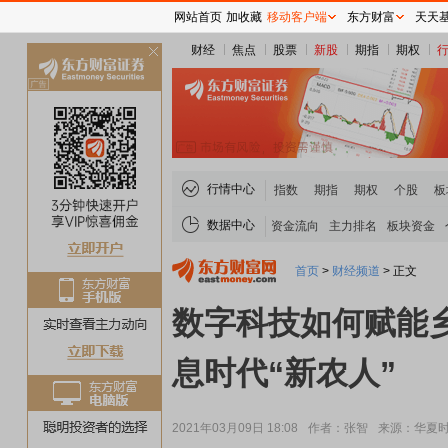
网站首页
加收藏
移动客户端
东方财富
天天
财经
焦点
股票
新股
期指
期权
关
闭
行情中心
指数
期指
期权
个股
板
数据中心
资金流向
主力排名
板块资金
首页
>
财经频道
>
正文
数字科技如何赋能
息时代“新农人”
2021年03月09日 18:08
作者：张智
来源：华夏