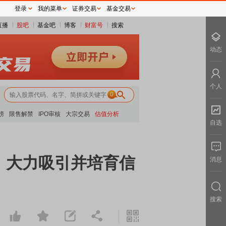
登录
我的菜单
证券交易
基金交易
直播
股吧
基金吧
博客
财富号
搜索
动态
个人
0
榜
限售解禁
IPO审核
大宗交易
估值分析
自选
：大力吸引并培育信
消息
搜索