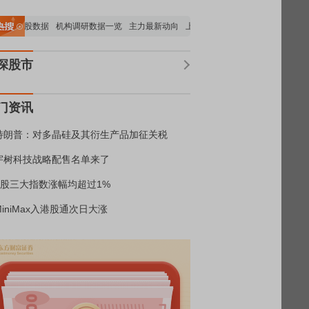
构持股数据
机构调研数据一览
主力最新动向
上市公司限售股解禁一览
昨日涨停
深股市
门资讯
特朗普：对多晶硅及其衍生产品加征关税
宇树科技战略配售名单来了
A股三大指数涨幅均超过1%
MiniMax入港股通次日大涨