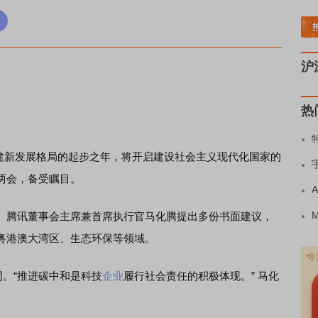
块领涨
元件板块走强
半导体板块活跃
沪深资金流向
A股估值分析全览
重要机
沪
热
构建新发展格局的起步之年，将开启建设社会主义现代化国家的
两会，备受瞩目。
腾讯董事会主席兼首席执行官马化腾提出多份书面建议，
粤港澳大湾区、生态环保等领域。
。“推进碳中和是科技
企业
履行社会责任的积极体现。” 马化