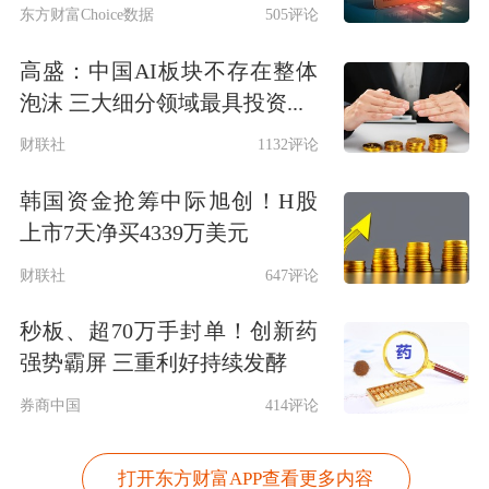
东方财富Choice数据
505评论
高盛：中国AI板块不存在整体
泡沫 三大细分领域最具投资...
财联社
1132评论
韩国资金抢筹中际旭创！H股
上市7天净买4339万美元
财联社
647评论
秒板、超70万手封单！创新药
强势霸屏 三重利好持续发酵
券商中国
414评论
打开东方财富APP查看更多内容