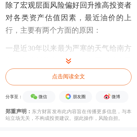
除了宏观层面风险偏好回升推高投资者
对各类资产估值因素，最近油价的上
行，主要有两个方面的原因：
一是近30年以来最为严寒的天气给南方
主要产油州带来了破坏，美国原油产量
减少超过200万桶/日。同时，因极寒天
点击阅读全文
气影响，俄罗斯2月增产原油的预期因
微信
朋友圈
微博
分享至：
极寒天气而未能兑现，原油产量低于
OPEC+的生产配额，部分地区甚至被迫
郑重声明：
东方财富发布此内容旨在传播更多信息，与本
站立场无关，不构成投资建议。据此操作，风险自担。
中断管道输油。