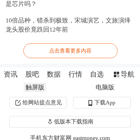
是芯片吗？
10倍品种，错杀到极致，宋城演艺，文旅演绎
龙头股价竟跌回12年前
疫情防控形势趋好
点击查看更多内容
数据显示最近新冠肺炎疫情防控制形势
较好，新增确诊人数出现了明显的下
资讯
股吧
数据
行情
自选
导航
滑。截至2月19日，全球单日新增确诊
触屏版
电脑版
病例为38万人，相较于上个月同期继续
给网站提点意见
下载App
下降14万人。其中亚洲地区单日新增确
诊病例6.7万人，相较于上个月同期下
低版本下载指南
降了0.6万人；欧洲地区单日新增确诊
手机东方财富网 eastmoney.com