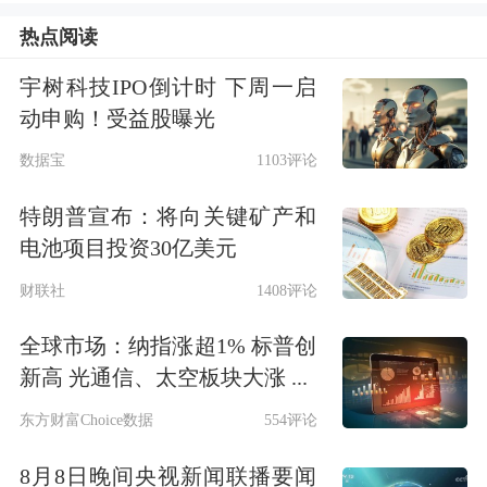
二是地缘政治因素。2月15日，沙特为
热点阅读
首的多国联军声称，截获了一架与伊朗
宇树科技IPO倒计时 下周一启
结盟的胡塞武装团队发射的
无人机
，机
动申购！受益股曝光
上载满了炸药。同时在这之前，胡塞武
数据宝
1103评论
装袭击了沙特南部边境地区的某
机场
，
特朗普宣布：将向关键矿产和
地缘政治事件导致原油价格突破高位后
电池项目投资30亿美元
大头空不敢入场操作。
财联社
1408评论
不过随着拜登政府与伊朗进行接触，以
全球市场：纳指涨超1% 标普创
新高 光通信、太空板块大涨 ...
及沙特和伊拉克表示已经为增产做好准
东方财富Choice数据
554评论
备，原油价格在突破65美元/桶之后开
8月8日晚间央视新闻联播要闻
始回调。但仍不能确定此次回调是如同