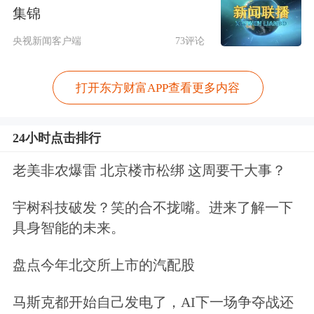
集锦
往常一样的短暂修整还是持续了4个月
央视新闻客户端
73评论
的上涨趋势的终结？
打开东方财富APP查看更多内容
综合
来看，我们更加倾向于油价将面临
一定幅度的回调，在需求尚未完全恢复
24小时点击排行
的情况下，布伦特70美元/桶的油价将
老美非农爆雷 北京楼市松绑 这周要干大事？
会是一个极大的阻力，同时在美伊关系
宇树科技破发？笑的合不拢嘴。进来了解一下
降温的同时，一旦伊朗制裁解禁有实质
具身智能的未来。
性动作，那么原油短期上涨的逻辑将会
盘点今年北交所上市的汽配股
完全改变。
马斯克都开始自己发电了，AI下一场争夺战还