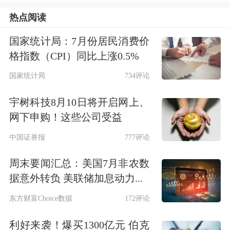
桥头堡，也吸引着外资的目光。叠加国
热点阅读
内机构资金加大对港股的投资，于是港
国家统计局：7月份居民消费价
股市场近期迎来了一波明显涨势。
格指数（CPI）同比上涨0.5%
国家统计局
734评论
范冰预计，新经济会成为未来港股投资
宇树科技8月10日将开启网上、
的主题。“全球投资者都在追求有质量
网下申购！这些公司受益
的、可预期的成长，无论在港股还是A
中国证券报
777评论
股，都呈现出优质赛道和龙头化的趋
周末要闻汇总：美国7月非农数
势，港股也是如此。优质的新经济企
据意外转负 美联储加息动力...
业、好赛道的价值在过去一年多来，尤
东方财富Choice数据
172评论
其是在全球无风险利率下降的大环境之
利好来袭！爆买1300亿元 伯克