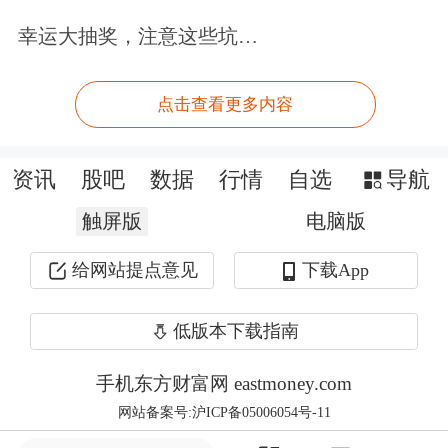
其中，易方达中证海外互联ETF所跟踪
幸运大抽奖，注意这些坑…
的中证海外中国互联网50指数由不超过
50家海外上市的中国互联网企业构成，
点击查看更多内容
对中概互联网龙头具有较好的代表性。
数据显示，截止1月26日，易方达中证
资讯
股吧
数据
行情
自选
导航
海外互联ETF自2017年1月4日成立以来
触屏版
电脑版
回报为148.23%。
给网站提点意见
下载App
“上述这三个产品构成我们投资港股相
低版本下载指南
对立体的产品线，此外易方达还有很多
手机东方财富网 eastmoney.com
产品线，能为投资者提供多样化的选
网站备案号:沪ICP备05006054号-11
择。”范冰说。