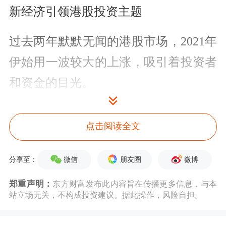
新经济引领港股投资主题
过去两年默默无闻的港股市场，2021年
伊始用一波较大的上涨，吸引着投资者
和资金的目光。
对此，范冰解释，投资必须注重资金
点击阅读全文
面、基本面、政策面和流动性。当前，
全球范围流动性宽松，需要寻找优异的
微信
朋友圈
微博
分享至：
增长机会，中国是最佳的市场之一。同
郑重声明：
东方财富发布此内容旨在传播更多信息，与本
时受到中美利差及长线经济增长潜力的
站立场无关，不构成投资建议。据此操作，风险自担。
影响，港股市场作为配置中国资产中的