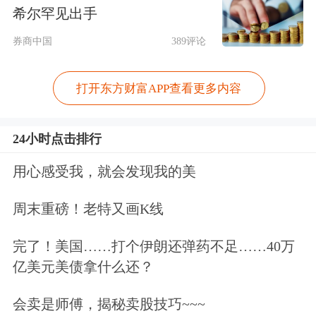
下，将有较好的机会。”他说。
希尔罕见出手
“三剑客”分享港股投资红利
券商中国
389评论
对于普通投资者而言，直接参与投资港
打开东方财富APP查看更多内容
股所需的资金门槛和专业门槛比较高，
24小时点击排行
借道投资港股的基金产品，成为投资者
把握港股增长机会的途径。
用心感受我，就会发现我的美
周末重磅！老特又画K线
范冰表示，目前易方达旗下产品中，已
经形成港股投资“三剑客”——易方达恒
完了！美国……打个伊朗还弹药不足……40万
亿美元美债拿什么还？
生H股ETF、易方达中证香港证券投资
主题ETF和易方达中证海外互联ETF。
会卖是师傅，揭秘卖股技巧~~~