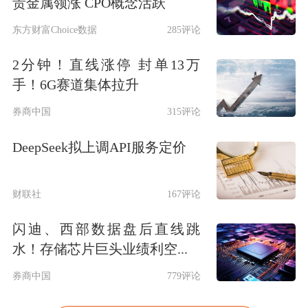
贵金属领涨 CPO概念活跃
东方财富Choice数据
285评论
2分钟！直线涨停 封单13万
手！6G赛道集体拉升
券商中国
315评论
DeepSeek拟上调API服务定价
财联社
167评论
闪迪、西部数据盘后直线跳
水！存储芯片巨头业绩利空...
券商中国
779评论