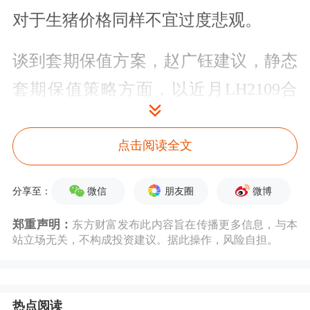
对于生猪价格同样不宜过度悲观。
谈到套期保值方案，赵广钰建议，静态
套期保值策略方面，以近月LH2109合
约为例，其高于测算的市场平均养殖成
本区间，因此可以拿出9月计划出栏总
点击阅读全文
量的固定百分比进行静态套期保值，对
微信
朋友圈
微博
分享至：
应生猪LH2109合约，锁定利润、安心
郑重声明：
东方财富发布此内容旨在传播更多信息，与本
生产，建议套保比例为50%左右，而后
站立场无关，不构成投资建议。据此操作，风险自担。
除非价格大幅偏离，否则不改变套保比
例。动态套期保值策略方面，如果养殖
热点阅读