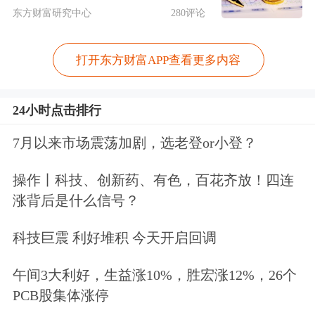
于3.2万元/吨，则可以按照3.2万元/吨销
东方财富研究中心
280评论
售，即高价预售。赵广钰建议投资者，
打开东方财富APP查看更多内容
在结合静态套期保值和动态套期保值方
案的基础上，结合剩余需要套期保值的
24小时点击排行
出栏量，最终确定方案三的参与数量。
7月以来市场震荡加剧，选老登or小登？
文章来源：中国证券报
操作丨科技、创新药、有色，百花齐放！四连
作者：张利静
涨背后是什么信号？
科技巨震 利好堆积 今天开启回调
午间3大利好，生益涨10%，胜宏涨12%，26个
PCB股集体涨停