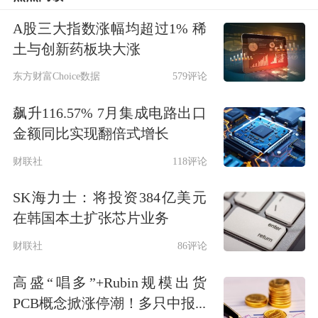
企业对利润有更高追求，同时承受能力
A股三大指数涨幅均超过1% 稀
也偏强，可以在方案一的基础上增加动
土与创新药板块大涨
态套期保值的比例调整部分，剩余的套
东方财富Choice数据
579评论
保额度按动态比例调整。高价预售的保
飙升116.57% 7月集成电路出口
值策略方面，结合静态套期保值和动态
金额同比实现翻倍式增长
套期保值方案，通过“高价预售”方式管
财联社
118评论
理部分风险。与期货公司风险管理子公
SK海力士：将投资384亿美元
司签订贸易合同，相当于卖出看涨期
在韩国本土扩张芯片业务
权。假定最终卖出3.2万元/吨执行价格
财联社
86评论
的看涨期权，到9月价格低于3.2万元/
高盛“唱多”+Rubin规模出货
吨，可以收取一定保险费。如果价格高
PCB概念掀涨停潮！多只中报...