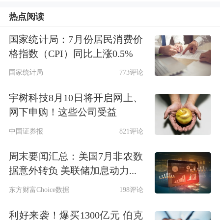
热点阅读
平安私人银行介绍，该行依托平安集团
国家统计局：7月份居民消费价
综合
金融优势和
平安银行
平台，具备超
格指数（CPI）同比上涨0.5%
高净值客户得天独厚的经营优势，能够
国家统计局
773评论
从“企业家和企业经营”双重视角出发，
宇树科技8月10日将开启网上、
助力企业家实现转型升级，助推我国经
网下申购！这些公司受益
济的动能转换，也能够帮助企业家实现
中国证券报
821评论
风险隔离、财富传承。以周新平为例，
周末要闻汇总：美国7月非农数
平安私人银行不仅助其解决资金问题，
据意外转负 美联储加息动力...
还在企业经营转型、家业长青等方面提
东方财富Choice数据
198评论
供专业支持，同时发挥金融助农作用，
利好来袭！爆买1300亿元 伯克