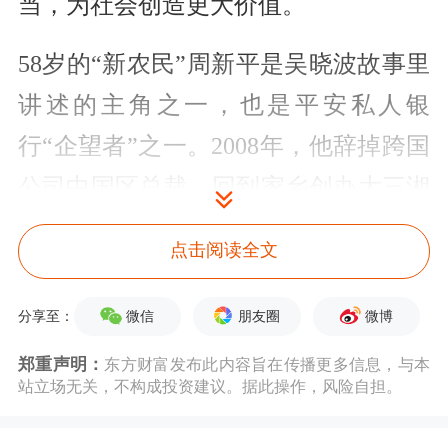
当，为社会创造更大价值。
58岁的“新农民”周新平是吴晓波故事里
讲述的主角之一，也是平安私人银
行“企望者”之一。2008年，他辞掉跨国
公司中国区总裁，回到家乡创办大三湘
茶油。他以科技改变茶油行业，首创
点击阅读全文
的“冷榨冷提”工艺荣获“国家科学技术
进步奖”。12年间，周新平夫妇让油茶
微信
朋友圈
微博
分享至：
花开至漫山遍野，40万亩油茶基地，
郑重声明：
东方财富发布此内容旨在传播更多信息，与本
站立场无关，不构成投资建议。据此操作，风险自担。
4.8万户农户脱贫致富，实实在在地用
油茶产业富了一方百姓。