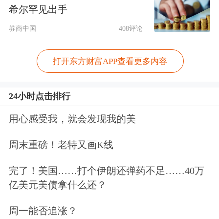
借助“平安乐善”公益平台，为大三湘进
希尔罕见出手
行品牌赋能，成为其坚实的后盾和贴心
券商中国
408评论
的伙伴。
打开东方财富APP查看更多内容
近年来，平安银行基于外部趋势与自身
禀赋，提出了“成为中国最卓越、全球
24小时点击排行
领先的智能化零售
银行
”的发展愿景，
用心感受我，就会发现我的美
自2016年拉开转型大幕以来，已实现迅
周末重磅！老特又画K线
猛发展。其中平安私人银行业务更是成
完了！美国……打个伊朗还弹药不足……40万
绩斐然，截至2020年三季度，私行客户
亿美元美债拿什么还？
已近六万、
资产管理
规模突破万亿元大
周一能否追涨？
关，迈入了中国私人银行业第一梯队。