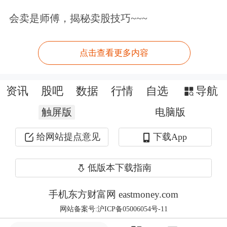
会卖是师傅，揭秘卖股技巧~~~
还在观望？股票账户早备好，行情来了
及时上车>>
点击查看更多内容
文章来源：中证网
原标题：平安私人银行携手《吴晓波年终秀》 弘扬企业家精神
资讯
股吧
数据
行情
自选
导航
触屏版
电脑版
给网站提点意见
下载App
低版本下载指南
手机东方财富网 eastmoney.com
网站备案号:沪ICP备05006054号-11