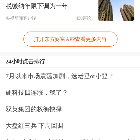
权保护下，企业家、企业才能建立稳定
税缴纳年限下调为一年
的预期，他们的创新活动一旦成功之后
央视新闻客户端
450评论
就可以获得丰厚的回报，这个回报不仅
仅是经济上和商业上的，也包括社会和
打开东方财富APP查看更多内容
精神的回报。
24小时点击排行
与此同时，许小年还提醒，创新也常常
7月以来市场震荡加剧，选老登or小登？
意味着改变现有的经济和行业的格局，
硬科技四连涨，稳了？
往往会引起失业，这是由于经济结构的
快速变化而造成工作岗位的转移，在经
双英集团的权衡抉择
济学中被称之为结构性失业，某种程度
大盘红三兵 下周回调
上而言，鼓励创新也需要接受结构性失