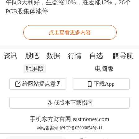
午间3大利好，生益涨10%，胜宏涨12%，26个
业。
PCB股集体涨停
他举例说，当
沃尔玛
兴起作为一种新的
点击查看更多内容
大卖场商业模式的时候，它危机到了大
大小小的夫妻店，那个时候报纸上也是
资讯
股吧
数据
行情
自选
导航
舆论一片声讨沃尔玛。而现在这种声讨
触屏版
电脑版
已经过去了，因为以往的那些夫妻店找
给网站提点意见
下载App
到了新的生意，消费者由于沃尔玛这种
新的商业模式的兴起，也有所获益。
低版本下载指南
许小年在演讲中还提出，创新是通过市
手机东方财富网 eastmoney.com
网站备案号:沪ICP备05006054号-11
场上资源自由流动进行配置来实现的，