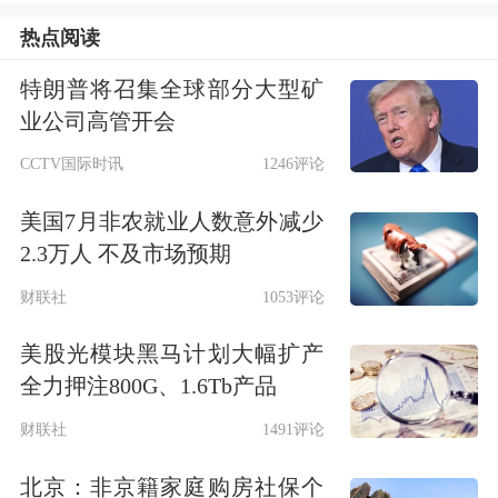
定是企业和企业家。
热点阅读
许小年认为，由于创新具有高度的不确
特朗普将召集全球部分大型矿
定性和高风险，因此也一定需要高回报
业公司高管开会
来匹配，从而为创新者提供强大的激
CCTV国际时讯
1246评论
励；创新也需要个人想象力的充分发
美国7月非农就业人数意外减少
挥，以及资源自由流动的市场，来支持
2.3万人 不及市场预期
企业家实现他们的梦想。
财联社
1053评论
美股光模块黑马计划大幅扩产
在此基础上，许小年进一步提出，需要
全力押注800G、1.6Tb产品
以有效的私有产权保护来激励创新，产
财联社
1491评论
权保护作为一种激励机制，在有效的产
北京：非京籍家庭购房社保个