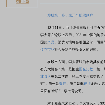
炒股第一步，先开个股票账户
12月11日，由《证券日报》社主办的
李大霄在论坛上表示，2021年中国的地
国的
产品
、消费习惯将会引领全球，而目
债券
市场
将会受到全球投资人的追捧。
在股市方面，李大霄认为市场具有前景
有几大机会：第一是恒生
国企指数
，第二
业收入
在第二季度、第三季度开始增长了
矿”，第一是
银行
，第二是非
银行
金融，第
里面有‘金矿’”，李大霄说道。
对于股市未来走势，李大霄认为，3000