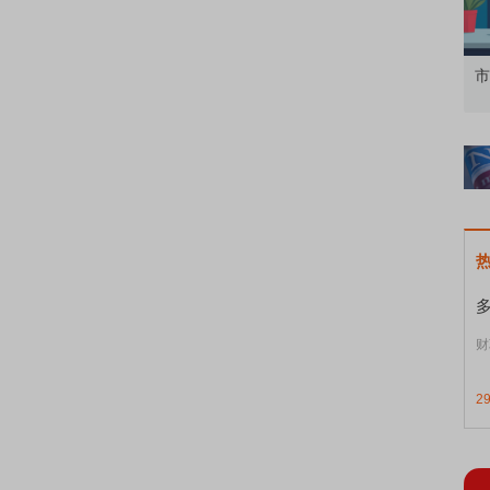
知到特色品种
了解北交所知识 做理性投资者
市
财
2