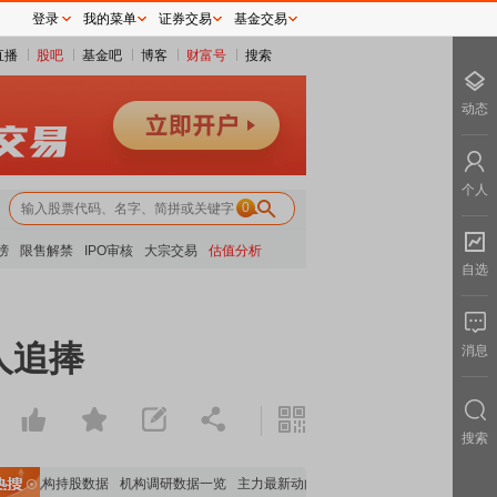
登录
我的菜单
证券交易
基金交易
直播
股吧
基金吧
博客
财富号
搜索
动态
个人
0
榜
限售解禁
IPO审核
大宗交易
估值分析
自选
人追捧
消息
搜索
要机构持股数据
机构调研数据一览
主力最新动向
上市公司限售股解禁一览
昨日