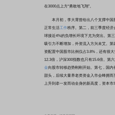
在3000点上方“勇敢地飞翔”。
本月初，李大霄曾给出八个支撑中国股
正常生活
工作
秩序。第二，前三季度经济
球接近4%的负增长环境下尤为突出。第
吸引力不断增加，外资流入方兴未艾。第
资配置中国股市比例仅占3.8%，还有很
12.3倍，沪深300指数也只有15.6倍。第
金
向股市转移趋势刚刚开始。第七，国内
甜头，后续大量养老类资金入市会蜂拥而
上升到牵一发而动全身的新高度，资本市