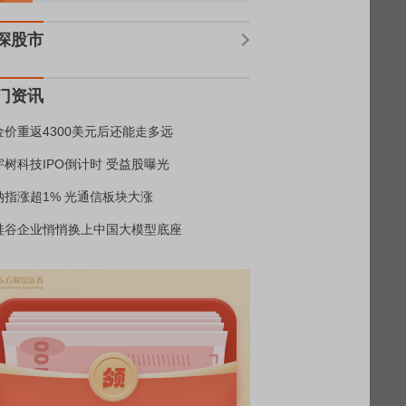
深股市
门资讯
金价重返4300美元后还能走多远
宇树科技IPO倒计时 受益股曝光
纳指涨超1% 光通信板块大涨
硅谷企业悄悄换上中国大模型底座