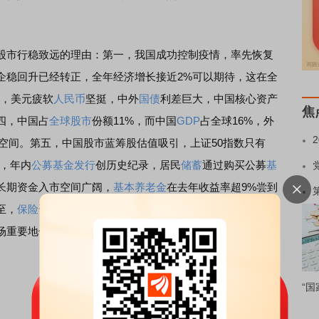
市行稳致远的理由：第一，我国成功控制疫情，率先恢复
企稳回升已经转正，全年经济增长接近2%可以期待，这在全
三，美元疲软
人民币
坚挺，中外
国债
利差巨大，中国核心资产
焦
四，中国占
全球股市
份额11%，而中国
GDP
占全球16%，外
大空间。第五，中国股市蓝筹股估值吸引，上证50指数只有
六，年内
公募
基金发行
创历史纪录，居民
储蓄
通过购买公募
基
长期资金入市空间广阔，
基本养老金
在去年收益率超9%尝到
至，
保险
资金入市空间完全打开。第八，中国股市
定位
已经
场重要地位不可同日而语。
“国