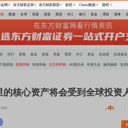
基金网
东方财富证券
东方财富期货
妙想
Choice数据
股吧
行情
数据
全球
美股
港股
期货
外汇
银行
基金
理财
债券
块
排行
新股
基金
港股
美股
期货
外汇
黄金
自选股
自选基金
个股研报
新股申购
转债申购
北交所申购
AH股比价
年报大全
融资融券
龙虎
里的核心资产将会受到全球投资
日报网
稀土板块领涨
元件板块走强
半导体板块活跃
沪深资金流向
A股估值分析全览
重