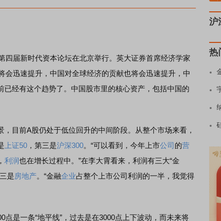
沪
热
第四届新时代资本论坛在北京举行。英大证券首席经济学家
位将会迅速提升，中国对全球经济的贡献也将会迅速提升，中
前已经有这个趋势了。中国股市里的核心资产，包括中国的
，目前A股仍处于低位回升的中间阶段。从整个市场来看，
是
上证50
，第三是
沪深300
。“可以看到，今年上市
公司
的
营
，
利润
也在增长过程中。”在李大霄看来，利润有三大“金
三是
房地产
。“金融
企业
占整个上市公司利润的一半，我觉得
点是一条“地平线”，过去是在3000点上下波动，而未来将