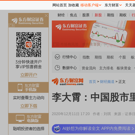
网站首页
加收藏
移动客户端
东方财富
天天
财经
焦点
股票
新股
期指
期权
关
闭
行情中心
指数
期指
期权
个股
板
数据中心
资金流向
主力排名
板块资金
首页
>
财经频道
>
正文
李大霄：中国股市
2020年12月11日 17:20
作者：刘琪
来源：证券
AI妙想为你解读全文 APP内免费阅读