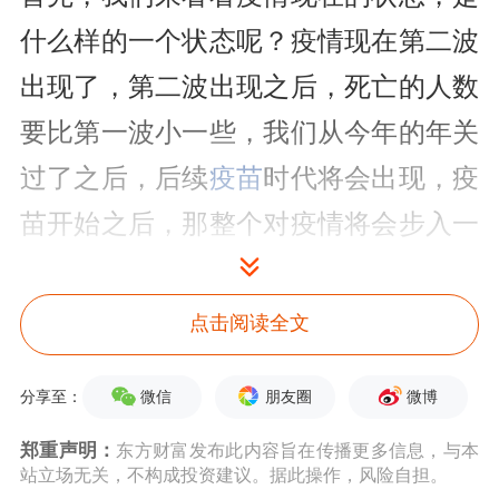
什么样的一个状态呢？疫情现在第二波
出现了，第二波出现之后，死亡的人数
要比第一波小一些，我们从今年的年关
过了之后，后续
疫苗
时代将会出现，疫
苗开始之后，那整个对疫情将会步入一
个新的阶段，我们看看全球的经济情况
将会在2021年将会复苏。这个趋势还是
点击阅读全文
比较明显，比较大概率的，不管是从
微信
朋友圈
微博
分享至：
OECD这么一个
综合
领先指标来看，我
们从中国、美国、欧洲、日本，四个主
郑重声明：
东方财富发布此内容旨在传播更多信息，与本
站立场无关，不构成投资建议。据此操作，风险自担。
要经济体的领先指标来看，也可以看出