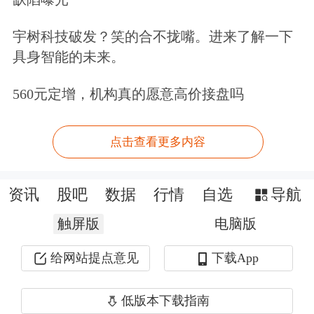
的利率水平是全球性的升高，这是一个
宇树科技破发？笑的合不拢嘴。进来了解一下
给大家比较确定的方向。
具身智能的未来。
560元定增，机构真的愿意高价接盘吗
还有我们从股票市场的波动情况来看，
现在恐慌指数在下降，美国股市再创
历
点击查看更多内容
史新高
，包括标普、
纳斯达克
和到道琼
斯都在创历史新高，这是全球高额的流
资讯
股吧
数据
行情
自选
导航
动性推动的这么一个牛市，而且这个牛
触屏版
电脑版
市我们看美联储是放出7万亿美元，全
给网站提点意见
下载App
球的央行是放出超过10万亿美元的流动
性推动的这么一个市场。
低版本下载指南