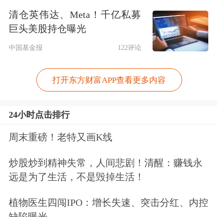
清仓英伟达、Meta！千亿私募
负收益率债券的泡沫，在这个地方开始
巨头美股持仓曝光
爆破了，不要抱任何的幻想，这将是一
中国基金报
122评论
个非常长时间的全球性的泡沫，这个地
方会使到很多不信泡沫会爆破的债券投
打开东方财富APP查看更多内容
资人，会遭受长时间的痛苦。而中国的
24小时点击排行
债券将会受到其他负收益率债券投资人
的争抢，中美之间有250个基点的历史
周末重磅！老特又画K线
巨大的新高，是在上个月出现的。而且
炒股炒到精神失常，人间悲剧！清醒：赚钱永
现在的情况，从5月份开始，全球的债
远是为了生活，不是毁掉生活！
券市场的收益率在抬升，滕泰先生讲明
植物医生四闯IPO：增长失速、突击分红、内控
年还是要降息，但是我告诉大家，实际
缺陷曝光