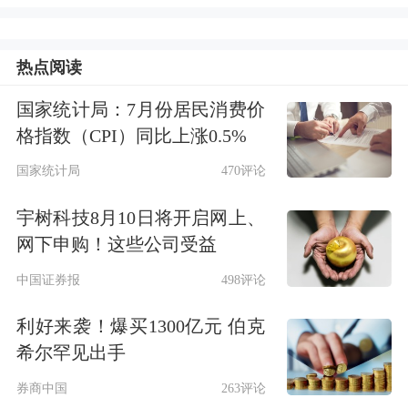
来。
热点阅读
还有从IMF的预测来看，明年将会是一
国家统计局：7月份居民消费价
个确定性的复苏年，而中国将在整个经
格指数（CPI）同比上涨0.5%
济的贡献度会大幅度超越其他几个经济
国家统计局
470评论
体。
宇树科技8月10日将开启网上、
网下申购！这些公司受益
还有我们从这三个中美德国家的主要债
中国证券报
498评论
券收益率情况，向大家报告一下，从5
利好来袭！爆买1300亿元 伯克
月份这个地方开始，我有一个结论，债
希尔罕见出手
券市场的熊市就到来了，全球现在最大
券商中国
263评论
的泡沫是从这个地方开始，全球17万亿