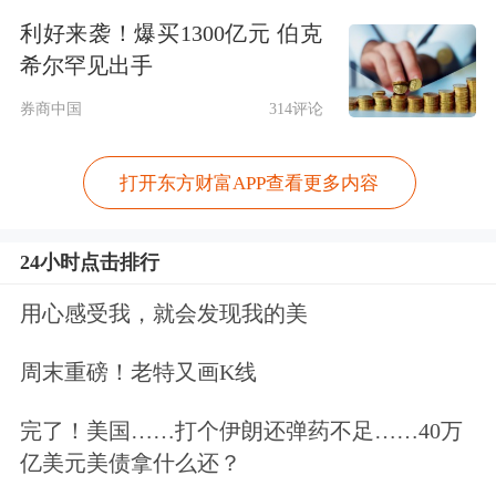
利好来袭！爆买1300亿元 伯克
生活要重新择居，重新变迁。
希尔罕见出手
“总体来讲，是从天气冷的地方往天气
券商中国
314评论
暖和的地方走，这种时候我们的经济发
打开东方财富APP查看更多内容
展应该顺应它的发展。要从追求总体规
模大致保持一致，转向追求各个地区人
24小时点击排行
均的发展规模、人均生活水平、人均的
用心感受我，就会发现我的美
发展指数要保持一致，这是以人为本，
周末重磅！老特又画K线
符合现代经济发展、社会发展规律的一
个发展道路。”李稻葵说。(cis)
完了！美国……打个伊朗还弹药不足……40万
亿美元美债拿什么还？
新客立享多重专业炒股工具，助您高效