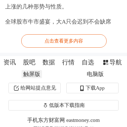
上涨的几种形势与性质。
投资。福利领取>>
全球股市牛市盛宴，大A只会迟到不会缺席
文章来源：中证网
原标题：清华大学李稻葵：从寒冷往暖和的地方走 “北方弱、南方
点击查看更多内容
强”或是客观规律
资讯
股吧
数据
行情
自选
导航
触屏版
电脑版
给网站提点意见
下载App
低版本下载指南
手机东方财富网 eastmoney.com