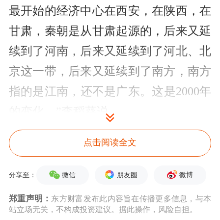
最开始的经济中心在西安，在陕西，在
甘肃，秦朝是从甘肃起源的，后来又延
续到了河南，后来又延续到了河北、北
京这一带，后来又延续到了南方，南方
指的是江南，还不是广东。这是2000年
的变化。”李稻葵说。
2000年的尺度有什么基本的规律？李稻
点击阅读全文
葵认为，基本的规律是我们人类技术进
微信
朋友圈
微博
分享至：
步，卫生条件改进了以后，我们人类是
郑重声明：
东方财富发布此内容旨在传播更多信息，与本
从过去习惯于在寒带和温带生活，会转
站立场无关，不构成投资建议。据此操作，风险自担。