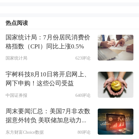
向习惯于在热带生活。
“为什么呢？因为在过去历史上医学不
热点阅读
够发达，我们那个时候最担心的是传染
国家统计局：7月份居民消费价
病，传染病夏天最容易通过蚊子、通过
格指数（CPI）同比上涨0.5%
脏的水传播，所以南方、热带地区在历
国家统计局
623评论
史上发展缓慢。”李稻葵说。
宇树科技8月10日将开启网上、
网下申购！这些公司受益
李稻葵认为，随着时代的变迁，医疗技
中国证券报
640评论
术飞速的发展，人类有了抗生素，有各
周末要闻汇总：美国7月非农数
种各样应对大规模传染病的医疗卫生技
据意外转负 美联储加息动力...
术，包括疟疾、脑膜炎等都能够应对。
东方财富Choice数据
80评论
所以，自然而然到了这个时刻，人类的