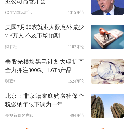
业公司高管开会
CCTV国际时讯
1315评论
美国7月非农就业人数意外减少
2.3万人 不及市场预期
财联社
1102评论
美股光模块黑马计划大幅扩产
全力押注800G、1.6Tb产品
财联社
1524评论
北京：非京籍家庭购房社保个
税缴纳年限下调为一年
央视新闻客户端
494评论