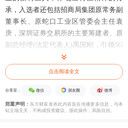
承，入选者还包括招商局集团原常务副
董事长、原蛇口工业区管委会主任袁
庚，深圳证券交易所的主要筹建者、原
副总经理(法定代表人)禹国刚，引领5G
研发的华为2012实验室导师部高级顾问
霍大伟等。
点击阅读全文
深圳市委和市政府表示，“40年来，在
微信
朋友圈
微博
分享至：
深圳经济特区建设中，涌现出一大批勇
郑重声明：
东方财富发布此内容旨在传播更多信息，与本
立时代潮头、锐意改革创新、敢于实践
站立场无关，不构成投资建议。据此操作，风险自担。
探索的先锋模范，他们坚决拥护中国共