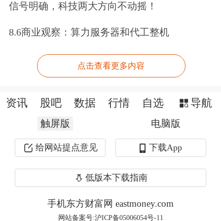
信号明确，科技两大方向不动摇！
布斯全球2000强”第7位，五度蝉联全球
8.6商业观察：算力服务器和代工整机
第一保险品牌。
点击查看更多内容
过去32年，中国平安在保持高速、稳健
发展的同时，积极为中国经济体制改
资讯
股吧
数据
行情
自选
导航
革、中国金融业创新发展贡献力量。中
触屏版
电脑版
国平安是中国金融保险业中首家引进外
资、率先采用国际财务制度、国际保险
给网站提点意见
下载App
精算制度及个人寿险营销制度的公司，
低版本下载指南
成功创建出兼具国际标准和中国特色的
手机东方财富网 eastmoney.com
综合金融“平安模式”，为2.1亿个人客户
网站备案号:沪ICP备05006054号-11