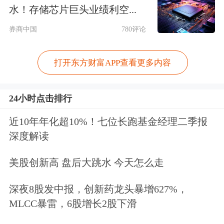
助、扶贫济困等方面作出了不平凡的事
水！存储芯片巨头业绩利空...
迹。”
券商中国
780评论
自
中国平安
于1988年在深圳蛇口成立以
打开东方财富APP查看更多内容
来，马明哲带领公司从无到有、从小到
大、从大到强，发展成为全球领先的科
24小时点击排行
技型
综合
金融生活服务集团。当前，中
近10年年化超10%！七位长跑基金经理二季报
深度解读
国平安是中国最大的混合所有制公众上
市公司，在香港、上海两地上市，市值
美股创新高 盘后大跳水 今天怎么走
和年度营收均超万亿元、纳税超千亿
深夜8股发中报，创新药龙头暴增627%，
元、员工数超150万人，名列2020年
MLCC暴雷，6股增长2股下滑
《财富》世界500强第21位，2020年“福