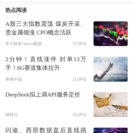
产党领导和我国社会主义制度，拥护改
热点阅读
革开放，为推动深圳经济特区建设作出
A股三大指数震荡 煤炭开采、
了杰出贡献，发挥了突出的示范引领作
贵金属领涨 CPO概念活跃
用，是特区建设者的优秀代表。他们敢
东方财富Choice数据
337评论
闯敢试，敢为天下先，在科技创新、管
2分钟！直线涨停 封单13万
理创新、制度创新、文化创新等方面贡
手！6G赛道集体拉升
献突出、影响卓著；他们勇于开拓，敢
券商中国
321评论
于拼搏，在攻克技术难关、创新经营模
DeepSeek拟上调API服务定价
式、引领行业发展等方面成效显著；他
们带头培育和践行社会主义核心价值
财联社
181评论
观，在爱岗敬业、拼搏奉献、团结互
闪迪、西部数据盘后直线跳