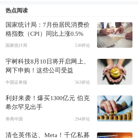
热点阅读
吉姆·罗杰斯：疫情初期，美国股市创
下几乎是史上最惨烈的崩盘纪录。此
国家统计局：7月份居民消费价
格指数（CPI）同比上涨0.5%
后，美联储和联邦政府介入，并祭出巨
国家统计局
530评论
大流动性支持，极快地扭转了局势。但
宇树科技8月10日将开启网上、
是，若谁给我几万亿美元，我也能创造
网下申购！这些公司受益
一场上涨盛宴。诚然，一切终有梦醒
中国证券报
563评论
时。
利好来袭！爆买1300亿元 伯克
第一财经：于此同时，黄金和国债价格
希尔罕见出手
也在上升，这释放了何种信号？
券商中国
294评论
清仓英伟达、Meta！千亿私募
吉姆·罗杰斯：上个礼拜，我再度入手