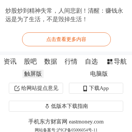
的流动资金如此之多，所有资产价格都
炒股炒到精神失常，人间悲剧！清醒：赚钱永
在上升。
远是为了生活，不是毁掉生活！
第一财经：您是否担忧美股将遭遇盘整
点击查看更多内容
甚至崩盘？
资讯
股吧
数据
行情
自选
导航
吉姆·罗杰斯：何时？若是这个礼拜，
触屏版
电脑版
那完全不；若是明年及以后，则非常担
忧。
给网站提点意见
下载App
当资产价格在经历长期上涨后，又有一
低版本下载指南
波流动性涌入市场，就易产生泡沫——
手机东方财富网 eastmoney.com
这极有可能正是我们现在所经历的：实
网站备案号:沪ICP备05006054号-11