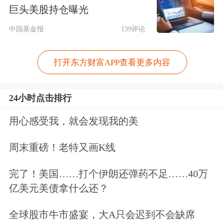
巨头美股持仓曝光
黄金。我预期，在疫情结束以前，黄金
中国基金报
139评论
和
白银
依然有很大的上涨空间。全球各
地央行大开印钞机、大肆借款，造成货
打开东方财富APP查看更多内容
币贬值。历史经验告诉我们，每当此时
24小时点击排行
人们都会转向黄金和白银资产。
用心感受我，就会发现我的美
我个人不会购买债券作为避险资产，甚
周末重磅！老特又画K线
至考虑卖出债券 ，毕竟长期来看其走
势并不乐观。然而另一方面，投资者对
完了！美国……打个伊朗还弹药不足……40万
亿美元美债拿什么还？
收益率是如此渴望，他们几乎愿意购买
任何产品，垃圾债券价格飙涨。市场上
全球股市牛市盛宴，大A只会迟到不会缺席