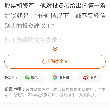
股票和资产。他对投资者给出的第一条
建议就是：“任何情况下，都不要轻信
别人的投资建议！”。
以下为采访文字实录：
第一财经：美国股市自三月低位报复性
点击阅读全文
反弹以来，非但已创出史上最短熊市纪
录，纳指更已打破
历史新高
纪录；与此
微信
朋友圈
微博
分享至：
同时，新冠病例和死亡人数仍在不断攀
郑重声明：
东方财富发布此内容旨在传播更多信息，与本
升。您认为，美国股市是否已处于“超
站立场无关，不构成投资建议。据此操作，风险自担。
买”？