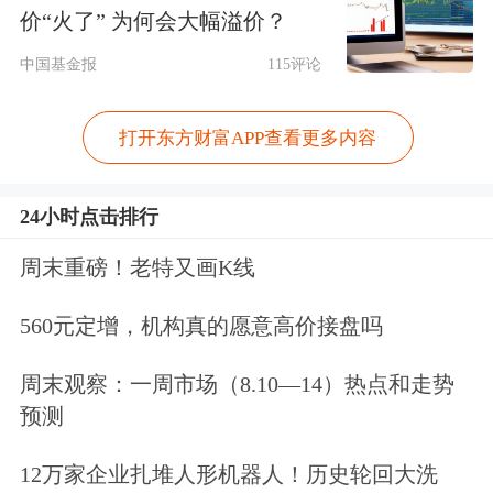
行人士进一步透露，这样的销售转向，
价“火了” 为何会大幅溢价？
蕴含着销售机构的市场研判，即权益市
中国基金报
115评论
场震荡为主、主动权益类基金产品的收
益预期将有所变化。
打开东方财富APP查看更多内容
销售方向性明确
24小时点击排行
中国证券报记者在采访中发现，销售渠
周末重磅！老特又画K线
道转向的方向性明确。券商、银行等销
560元定增，机构真的愿意高价接盘吗
售渠道开始向客户推荐“固收+”策略、
周末观察：一周市场（8.10—14）热点和走势
股债平衡等类型的基金。上述券商营业
预测
部负责人介绍，从销售情况来看，鉴于
12万家企业扎堆人形机器人！历史轮回大洗
当前A股市场的波动，考虑到市场风险