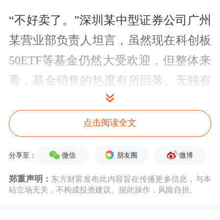
“不好卖了。”深圳某中型证券公司广州
某营业部负责人坦言，虽然现在科创板
50ETF等基金仍然大受欢迎，但整体来
看，基金销售的热度有所回落。无独有
偶，某股份制银行广州某支行一位客户
经理也透露了类似的情况。
点击阅读全文
基金销售的降温，也是结构性现象。上
微信
朋友圈
微博
分享至：
述上海基金公司销售部门负责人表示，
郑重声明：
东方财富发布此内容旨在传播更多信息，与本
一些渠道近期弱化了主动权益类基金产
站立场无关，不构成投资建议。据此操作，风险自担。
品的营销和销售，转而追捧固定收益