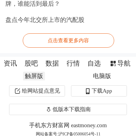
牌，谁能活到最后？
的存在，不少客户目前配置这一类产品
盘点今年北交所上市的汽配股
的意愿也比较高。
点击查看更多内容
盈米基金研究院研究员王帆介绍，“固
收+”策略基金的本质是以某一确定周期
资讯
股吧
数据
行情
自选
导航
内的绝对收益为目标，严格控制回撤和
触屏版
电脑版
波动，获取较为稳健的收益，这类基金
给网站提点意见
下载App
最大的优势在于长期的风险收益比表现
优秀，一只管理良好的“固收+”策略基
低版本下载指南
金净值走势通常为一条向右上方延伸的
手机东方财富网 eastmoney.com
曲线，业绩平稳缓慢增长同时伴随较小
网站备案号:沪ICP备05006054号-11