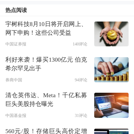
+和纯固定收益产品。还有业内人士认
热点阅读
为，在公募基金发展大潮之下，已经有
宇树科技8月10日将开启网上、
经验丰富的渠道机构，积累了丰富的投
网下申购！这些公司受益
资顾问能力，“可以说通过销售的变
中国证券报
140评论
化，为自己旗下的客户提供了投资建
利好来袭！爆买1300亿元 伯克
议。行业内已经涌现出几家具备这样专
希尔罕见出手
业能力的销售机构。”
券商中国
94评论
清仓英伟达、Meta！千亿私募
上述信息也得到了一些销售机构的印
巨头美股持仓曝光
证。“在方向上，固收类产品会是重要
中国基金报
31评论
阵地。”银行渠道部门人士表示。该银
560元/股！存储巨头高价定增