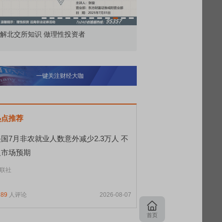
市价委托那么多种，究竟怎么用？
北交所顶格打新居然只能
一键关注财经大咖
热点推荐
国7月非农就业人数意外减少2.3万人 不
及市场预期
联社
189
人评论
2026-08-07
首页