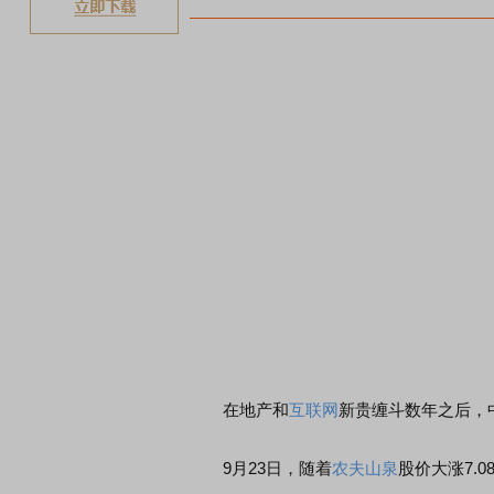
在地产和
互联网
新贵缠斗数年之后，
9月23日，随着
农夫山泉
股价大涨7.0