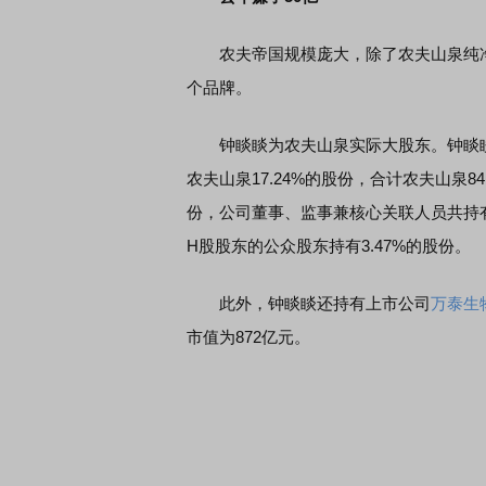
农夫帝国规模庞大，除了农夫山泉纯净
个品牌。
钟睒睒为农夫山泉实际大股东。钟睒睒通
农夫山泉17.24%的股份，合计农夫山泉8
份，公司董事、监事兼核心关联人员共持有0
H股股东的公众股东持有3.47%的股份。
此外，钟睒睒还持有上市公司
万泰生
市值为872亿元。