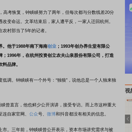
，高考恢复，钟睒睒努力了两年，但每次都与分数线差20分
遇改变命运。文革结束后，家人遭平反，一家人迁回杭州。
在农村部当了5年的记者。
。他于1988年南下海南
创业
；1993年创办养生堂有限公
；1996年，在杭州投资创立农夫山泉股份有限公司，打造
饮料品牌。
调。钟睒睒有一个外号：“独狼”，说他总是一个人独来独
视
睒睒曾直言，他也鲜少公开演讲，接受专访。而上市这种重大
至连自家官网、
公众
号、
微博
和抖音都没有相关的信息。
市。三年前，钟睒睒曾公开表示，资本市场讲究需求与被