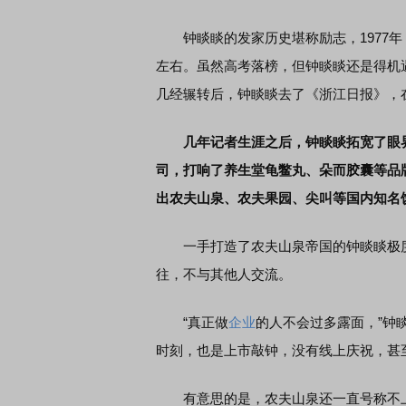
钟睒睒的发家历史堪称励志，1977年
左右。虽然高考落榜，但钟睒睒还是得机
几经辗转后，钟睒睒去了《浙江日报》，
几年记者生涯之后，钟睒睒拓宽了眼界
司，打响了养生堂龟鳖丸、朵而胶囊等品牌
出农夫山泉、农夫果园、尖叫等国内知名
一手打造了农夫山泉帝国的钟睒睒极度低
往，不与其他人交流。
“真正做
企业
的人不会过多露面，”钟
时刻，也是上市敲钟，没有线上庆祝，甚
有意思的是，农夫山泉还一直号称不上