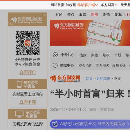
网站首页
加收藏
移动客户端
东方财富
天天
财经
焦点
股票
新股
期指
期权
关
闭
行情中心
指数
期指
期权
个股
板
数据中心
资金流向
主力排名
板块资金
首页
>
财经频道
>
正文
“半小时首富”归来
2020年09月24日 01:00
来源：券商中国
AI妙想为你解读全文 APP内免费阅读