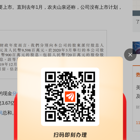
要上市。直到去年1月，农夫山泉还称，公司没有上市计划，
知到特色品种
了解北交所知识 做理性投资者
美
的现金
分红
。招股书显示，上市前的3个财年，农夫山泉共给
3.67亿元，2018年派息3.67亿元，2019年派息更是高达
财
润
总和。上市之前，钟睒睒持有农夫山泉超过87%的股权，累
1