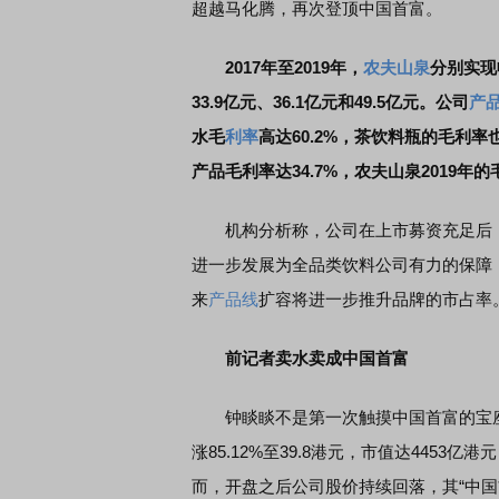
超越马化腾，再次登顶中国首富。
2017年至2019年，
农夫山泉
分别实现收
33.9亿元、36.1亿元和49.5亿元。公司
产
水毛
利率
高达60.2%，茶饮料瓶的毛利率
产品毛利率达34.7%，农夫山泉2019年的毛
机构分析称，公司在上市募资充足后，
进一步发展为全品类饮料公司有力的保障
来
产品线
扩容将进一步推升品牌的市占率
前记者卖水卖成中国首富
钟睒睒不是第一次触摸中国首富的宝座
涨85.12%至39.8港元，市值达445
而，开盘之后公司股价持续回落，其“中国