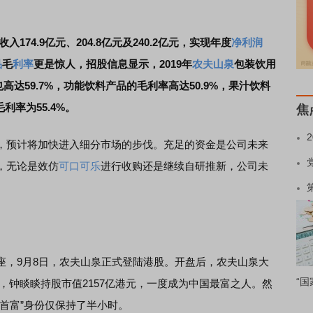
入174.9亿元、204.8亿元及240.2亿元，实现年度
净利润
品
毛
利率
更是惊人，招股信息显示，2019年
农夫山泉
包装饮用
也高达59.7%，功能饮料产品的毛利率高达50.9%，果汁饮料
利率为55.4%。
焦
预计将加快进入细分市场的步伐。充足的资金是公司未来
，无论是效仿
可口可乐
进行收购还是继续自研推新，公司未
。
，9月8日，农夫山泉正式登陆港股。开盘后，农夫山泉大
“国
3亿港元，钟睒睒持股市值2157亿港元，一度成为中国最富之人。然
首富”身份仅保持了半小时。