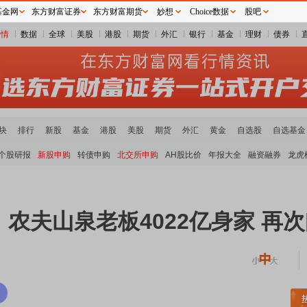
基金网
东方财富证券
东方财富期货
妙想
Choice数据
股吧
行情
数据
全球
美股
港股
期货
外汇
银行
基金
理财
债券
块
排行
新股
基金
港股
美股
期货
外汇
黄金
自选股
自选基金
个股研报
新股申购
转债申购
北交所申购
AH股比价
年报大全
融资融券
龙虎
！农夫山泉老板4022亿身家 再
稀土板块领涨
元件板块走强
半导体板块活跃
沪深资金流向
A股估值分析全览
重