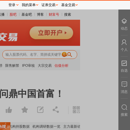
登录
我的菜单
证券交易
基金交易
直播
股吧
基金吧
博客
财富号
搜索
动态
个人
0
榜
限售解禁
IPO审核
大宗交易
估值分析
自选
次问鼎中国首富！
消息
搜索
要机构持股数据
机构调研数据一览
主力最新动向
上市公司限售股解禁一览
昨日