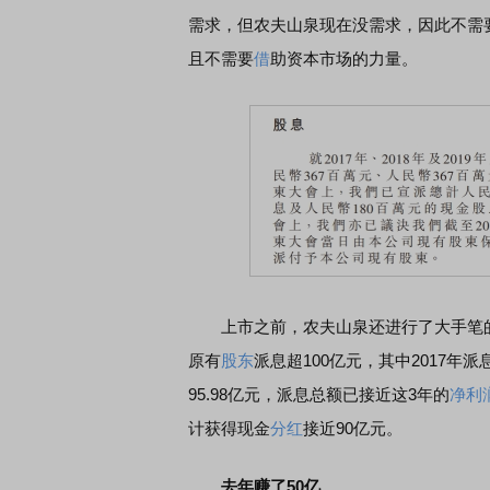
需求，但农夫山泉现在没需求，因此不需
且不需要
借
助资本市场的力量。
首席连线｜东方财富证券陈果：A股再平衡的
债券知识通识：从基础认
风，将吹向何处
上市之前，农夫山泉还进行了大手笔
原有
股东
派息超100亿元，其中2017年派息
95.98亿元，派息总额已接近这3年的
净利
计获得现金
分红
接近90亿元。
去年赚了50亿