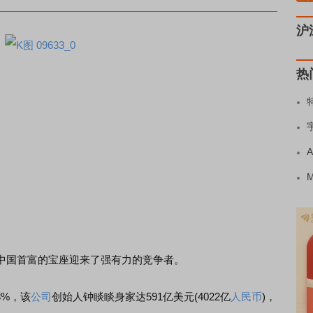
沪
热
中国首富的宝座迎来了强有力的竞争者。
8%，该
公司
创始人钟睒睒身家达591亿美元(4022亿
人民币
)，