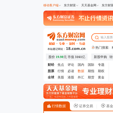
移动客户端
东方财富
天天基金网
东方财
热门搜索:
股价
19.98
元
市值
3161
亿
新股申购
转
财经
焦点
评论
国内
国际
专题
股票
行情
必读
数据
期指
期权
全球
美股
港股
外汇
期货
黄金
行情数据
证券交易
基金