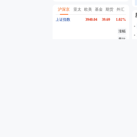
沪深京
亚太
欧美
基金
期货
外汇
上证指数
3940.04
39.69
1.02%
涨幅
量比
换手
异动
深证成指
14311.01
200.89
1.42%
创业板指
3563.12
47.56
1.35%
沪深300
4694.44
43.13
0.93%
东方财富
19.98
-0.03
-0.15%
行情
股吧
资金流
个股异动
自选股票
自选基金
代码
名称
最新价
5分钟涨跌