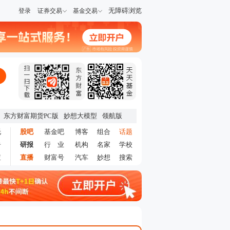
无障碍浏览
登录
证券交易
基金交易
东方财富期货PC版
妙想大模型
领航版
托
股吧
基金吧
博客
组合
话题
告
研报
行 业
机构
名家
学校
查
直播
财富号
汽车
妙想
搜索