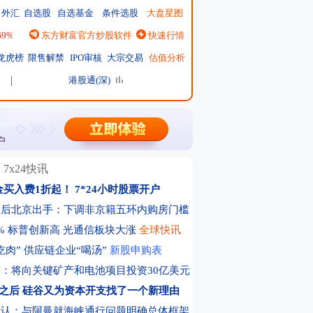
外汇
自选股
自选基金
条件选股
大盘星图
.69%
|
恒生指数
东方财富官方炒股软件
25668.03
↑137.75 ↑0.54%
快速行情
|
日经225
65606.71
↓-76.55 ↓-0.12%
|
龙虎榜
限售解禁
IPO审核
大宗交易
估值分析
港股通(深)
7x24快讯
金买入费1折起！
7*24小时股票开户
议后北京出手：下调非京籍五环内购房门槛
% 标普创新高 光通信板块大涨
全球快讯
吃肉” 供应链企业“喝汤”
新股申购表
：将向关键矿产和电池项目投资30亿美元
I之后 硅谷又为资本开支找了一个新理由
确认：与阿曼就海峡通行问题明确总体框架