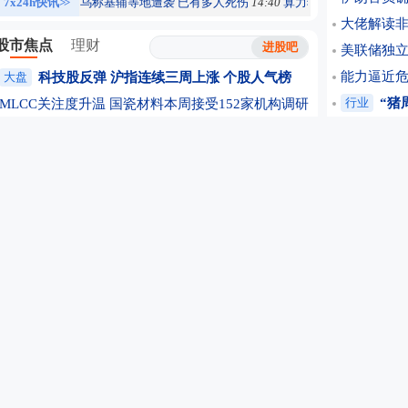
7x24h快讯
>>
乌称基辅等地遭袭 已有多人死伤
14:40
算力狂飙叠加用电高峰：
大佬解读非
股市焦点
理财
美联储独立
能力逼近危险
大盘
科技股反弹 沪指连续三周上涨
个股人气榜
行业
“猪
MLCC关注度升温 国瓷材料本周接受152家机构调研
行业发展进
AI硬件到AI应用 私募科技赛道布局发生结构性变化
于东来:每
硬科技企业密集IPO 中国科技资产迎来系统性重估
政策轮番鼓
题材
芯片散热核心材料迎来爆发式增长窗口！
八巨头联署
AI算力基础设施大规模建设推升PCB行业景气度
公司
业绩
黄金股“抢跑” 金价重返4300美元后还能走多远
8天7板大
AI加速变革游戏产业 从“求效率”转向“拼创造”
Space
个股
多措并举“反内卷” 光伏行业或迎拐点
深圳前首富
重大资产重组！A股上市公司公告：下周一复牌！
四连板牛
斥资逾47亿元“押注”钠电 容百科技底气何在？
期货开户
生物制造行业驶入发展快车道 产业资本密集布局
万联证券拿
A股“一日四罚”合计6455万 两家公司同日被立案