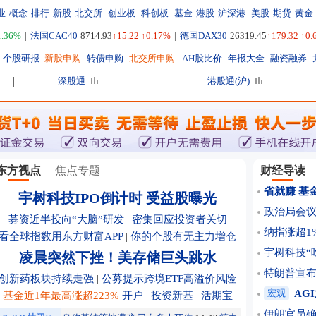
业
概念
排行
新股
北交所
创业板
科创板
基金
港股
沪深港
美股
期货
黄金
1.36%
|
法国CAC40
8714.93
↑15.22 ↑0.17%
|
德国DAX30
26319.45
↑179.32 ↑0
个股研报
新股申购
转债申购
北交所申购
AH股比价
年报大全
融资融券
深股通
港股通(沪)
东方视点
焦点专题
财经导读
省就赚 基
宇树科技IPO倒计时 受益股曝光
政治局会
募资近半投向“大脑”研发
|
密集回应投资者关切
纳指涨超1
看全球指数用东方财富APP
|
你的个股有无主力增仓
宇树科技“
凌晨突然下挫！美存储巨头跳水
特朗普宣布
创新药板块持续走强
|
公募提示跨境ETF高溢价风险
宏观
AG
基金近1年最高涨超223%
开户
|
投资新基
|
活期宝
伊朗官员