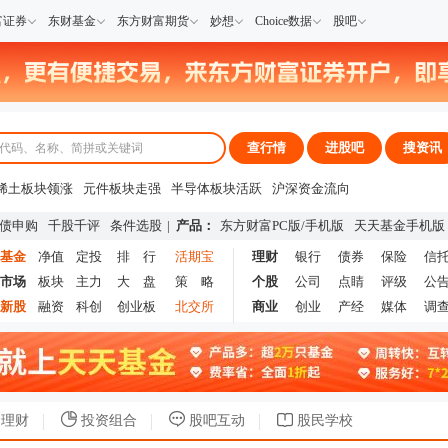
富证券
东财基金
东方财富期货
妙想
Choice数据
股吧
查行情
进股吧
搜资讯
稀土板块领涨
元件板块走强
半导体板块活跃
沪深资金流向
A股估值分析全览
重要机构持股数据
机构调研数据一览
主力最新动向
债申购
千股千评
条件选股
|
产品：
东方财富PC版
/
手机版
天天基金手机版
上市公司限售股解禁一览
昨日涨停
基金
净值
定投
排 行
活期宝
理财
银行
债券
保险
信
市场
板块
主力
大 盘
策 略
个股
公司
点睛
评级
公
新股
融资
科创
创业板
北交所
商业
创业
产经
媒体
调
理财
投资组合
股吧互动
股民学校