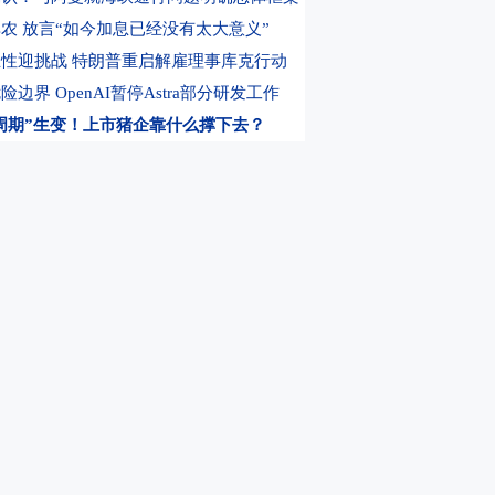
AI产业要算好能耗账、民生账
14:39
千亿级私募巨头清仓英伟达
14:29
商改住
农 放言“如今加息已经没有太大意义”
性迎挑战 特朗普重启解雇理事库克行动
边界 OpenAI暂停Astra部分研发工作
周期”生变！上市猪企靠什么撑下去？
入关键阶段 商业航天企业近期密集融资
个项目都要是国际一流品质 达不到都关了
励 银行理财公司直接权益敞口为何缩水
倡议书 多晶硅价格望回升至成本线以上
炸裂！“寒王”上半年大赚超23亿
牛股公告！交易所：对这些股票重点监控
X投资者坐看股价腰斩 持股还是跑路陷入两难
出手！华林证券2.02亿元拟控股海航期货
股沃格光电实控人被罚
上市公司公告
，选东方财富期货
0元体验DK买卖信号
下长安基金控股权 补齐公募牌照后如何发