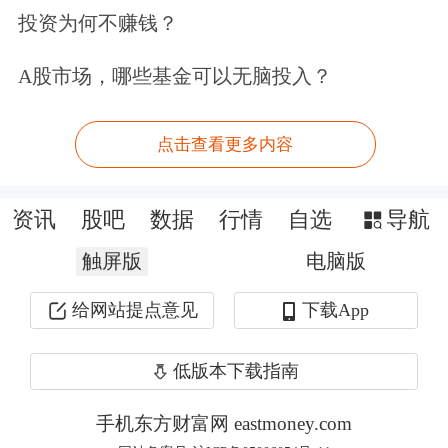
投资为何不赚钱？
四、8月份银行间人民币市场同业拆借
A股市场，哪些基金可以无脑投入？
月加权平均利率为2.04%，质押式债券
回购月加权平均利率为2.06%
点击查看更多内容
8月份，银行间人民币市场以拆借、现
资讯
股吧
数据
行情
自选
导航
券和回购方式合计成交 117.86万亿元，
触屏版
电脑版
日均成交5.61万亿元，日均成交同比增
给网站提点意见
下载App
长20%。其中，同业拆借日均成交同比
增长4.4%，现券日均成交同比增长
低版本下载指南
18.8%，质押式回购日均成交同比增长
手机东方财富网 eastmoney.com
23.2%。