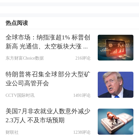
元；非银行业金融机构贷款减少1474亿
元。
热点阅读
8月末，外币贷款余额9028亿美元，同
全球市场：纳指涨超1% 标普创
新高 光通信、太空板块大涨 ...
比增长12.2%。当月外币贷款增加193亿
东方财富Choice数据
216评论
美元，同比多增207亿美元。
特朗普将召集全球部分大型矿
三、8月份人民币存款增加1.94万亿
业公司高管开会
元，外币存款增加258亿美元
CCTV国际时讯
1491评论
美国7月非农就业人数意外减少
8月末，本外币存款余额215.12万亿
2.3万人 不及市场预期
元，同比增长10.2%。月末人民币存款
财联社
1238评论
余额209.49万亿元，同比增长10.3%，