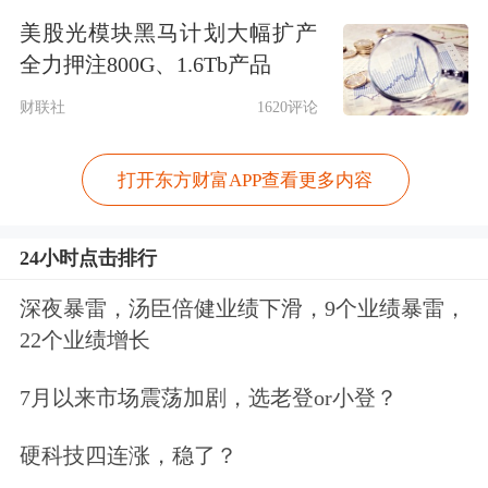
美股光模块黑马计划大幅扩产
增速与上月末持平，比上年同期高1.9
全力押注800G、1.6Tb产品
个百分点。
财联社
1620评论
8月份人民币存款增加1.94万亿元，同
打开东方财富APP查看更多内容
比多增1317亿元。其中，住户存款增加
3973亿元，非金融企业存款增加7491亿
24小时点击排行
元，财政性存款增加5339亿元，非银行
深夜暴雷，汤臣倍健业绩下滑，9个业绩暴雷，
业金融机构存款减少2612亿元。
22个业绩增长
8月末，外币存款余额8195亿美元，同
7月以来市场震荡加剧，选老登or小登？
比增长12.1%。当月外币存款增加258亿
硬科技四连涨，稳了？
美元，同比多增401亿美元。