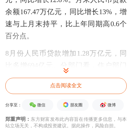
余额167.47万亿元，同比增长13%，增
速与上月末持平，比上年同期高0.6个
百分点。
8月份人民币贷款增加1.28万亿元，同
比多增694亿元。分部门看，住户部门
贷款增加8415亿元，其中，短期贷款增
点击阅读全文
加2844亿元，中长期贷款增加5571亿
元；企(事)业单位贷款增加5797亿元，
微信
朋友圈
微博
分享至：
其中，短期贷款增加47亿元，中长期贷
郑重声明：
东方财富发布此内容旨在传播更多信息，与本
款增加7252亿元，票据融资减少1676亿
站立场无关，不构成投资建议。据此操作，风险自担。