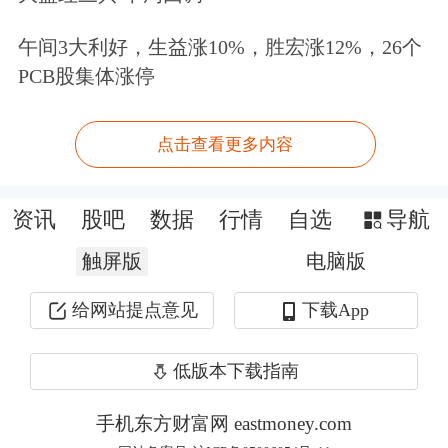
事的金融业务则同样受到严格的行业监
午间3大利好，生益涨10%，胜宏涨12%，26个
管，不允许从事除自身业务范围以外的
PCB股集体涨停
贷款行为。因此，“大幅降低民间借贷
利率的司法保护上限”显然不适用于金
点击查看更多内容
融机构借贷。
资讯
股吧
数据
行情
自选
导航
尽管如此，降低民间借贷利率的司法保
触屏版
电脑版
护上限，对于金融机构的借贷利率也会
给网站提点意见
下载App
产生一定的影响。因为相对于民间借
贷，金融机构的贷款利率受到更为严格
低版本下载指南
的限制，监管要求较高；金融机构具有
手机东方财富网 eastmoney.com
特许性和风险控制能力较强，市场往往