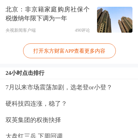
北京：非京籍家庭购房社保个
在我国，民间借贷主要是指自然人之
税缴纳年限下调为一年
间、自然人与法人或其他组织之间及其
央视新闻客户端
490评论
相互之间，以货币或有价证券为标的进
打开东方财富APP查看更多内容
行的资产融通行为。按照我国相关法律
规定，企业之间不能相互提供信贷，进
24小时点击排行
行资金融通。法律同时又规定：经金融
7月以来市场震荡加剧，选老登or小登？
监管部门批准设立的从事贷款业务的金
融机构及其分支机构，因发放贷款等相
硬科技四连涨，稳了？
关金融业务引发的纠纷，不适用民间借
双英集团的权衡抉择
贷相关法律。而非信贷类金融机构所从
大盘红三兵 下周回调