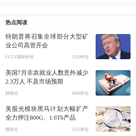
善民间借贷市场的资金供求关系。
近年来市场贷款利率水平也在稳步下
热点阅读
降，我国央行公布的一年期贷款基准利
特朗普将召集全球部分大型矿
率已由2015年年初的5.35%逐步调降至
业公司高管开会
2019年的4.35%。与此同时，2019年的
CCTV国际时讯
1310评论
LPR改革，带动了贷款利率明显下行，
美国7月非农就业人数意外减少
2.3万人 不及市场预期
为民间借贷利率水平下降创造了有利条
财联社
1096评论
件，提供了充足的空间。与此同时，伴
随着金融科技和消费金融行业的发展，
美股光模块黑马计划大幅扩产
全力押注800G、1.6Tb产品
金融服务的可得性得到了迅速提高，也
财联社
1522评论
有助于市场利率总体水平的下降。