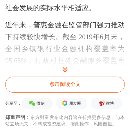
社会发展的实际水平相适应。
近年来，普惠金融在监管部门强力推动
下持续较快增长。截至 2019年6月末，
全国乡镇银行业金融机构覆盖率为
95.65%，行政村基础金融服务覆盖率
99.20%；全国小微企业贷款余额35.63
万亿元，其中普惠型小微企业贷款(单
点击阅读全文
户授信总额1000万元及以下的小微企业
微信
朋友圈
微博
分享至：
贷款)余额10.7万亿元，较年初增长
郑重声明：
东方财富发布此内容旨在传播更多信息，与本
14.27%。普惠金融的快速发展有助于改
站立场无关，不构成投资建议。据此操作，风险自担。